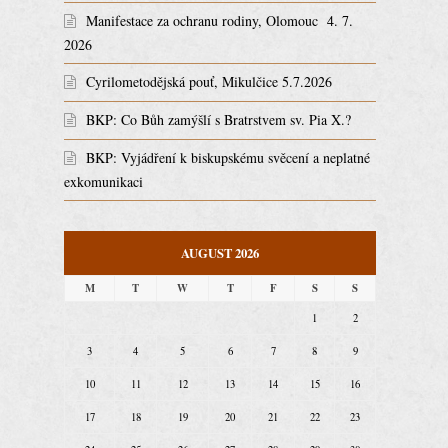
Manifestace za ochranu rodiny, Olomouc 4. 7.
2026
Cyrilometodějská pouť, Mikulčice 5.7.2026
BKP: Co Bůh zamýšlí s Bratrstvem sv. Pia X.?
BKP: Vyjádření k biskupskému svěcení a neplatné
exkomunikaci
AUGUST 2026
M
T
W
T
F
S
S
1
2
3
4
5
6
7
8
9
10
11
12
13
14
15
16
17
18
19
20
21
22
23