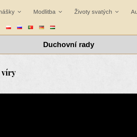
dnášky
Modlitba
Životy svatých
A
Duchovní rady
 víry