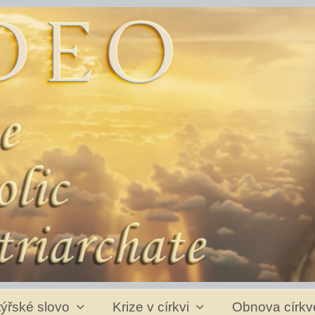
ýřské slovo
Krize v církvi
Obnova círk