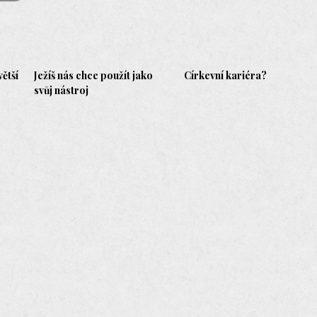
větší
Ježíš nás chce použít jako
Církevní kariéra?
svůj nástroj