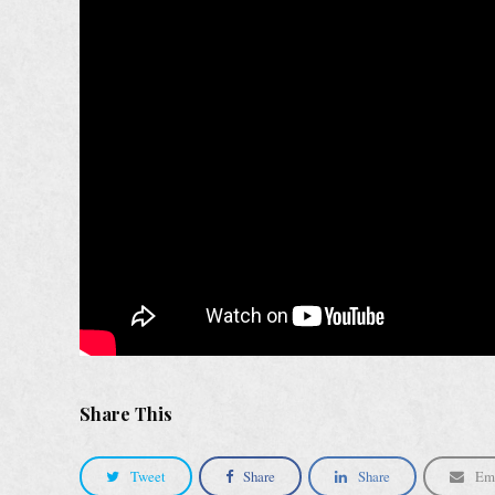
Share This
Tweet
Share
Share
Em