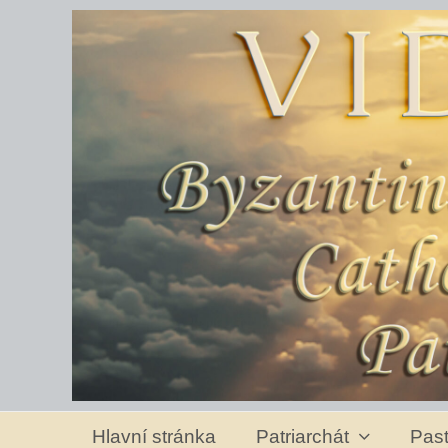
Hlavní stránka
Patriarchát
Past