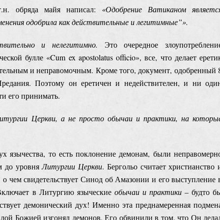
.н. обряда майя написал:
«Одобрение Ватиканом являетс
енения одобрила как действительные и легитимные”».
ствительно и нелегитимно.
Это очередное злоупотреблени
кой булле «Cum ex apostolatus officio», все, что делает ерети
вительным и неправомочным. Кроме того, документ, одобренный 
Предания. Поэтому он еретичен и недействителен, и ни оди
ти его принимать.
тургии Церкви, а не просто обычаи и практики, на которы
дух язычества, то есть поклонение демонам, были неправомерн
м до уровня
Литургии Церкви
. Бергольо считает христианство 
 о чем свидетельствует Синод об Амазонии и его выступление 
 Включает в Литургию языческие
обычаи и практики
– будто б
йствует демонический дух! Именно эта преднамеренная подмен
илой Божией изгонял демонов, Его обвинили в том, что Он дела