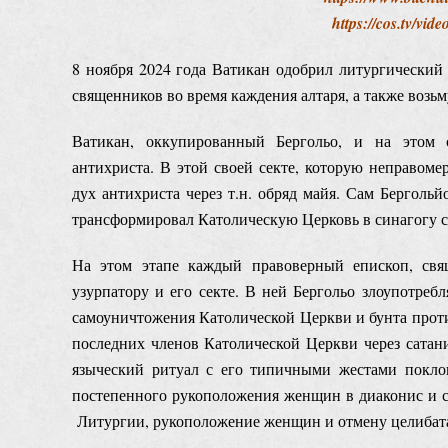
https://cos.tv/vi
8 ноября 2024 года Ватикан одобрил литургически
священников во время каждения алтаря, а также возьм
Ватикан, оккупированный Бергольо, и на этом 
антихриста. В этой своей секте, которую неправоме
дух антихриста через т.н. обряд майя. Сам Бергольйо
трансформировал Католическую Церковь в синагогу са
На этом этапе каждый правоверный епископ, св
узурпатору и его секте. В ней Бергольо злоупотре
самоуничтожения Католической Церкви и бунта против
последних членов Католической Церкви через сата
языческий ритуал с его типичными жестами покло
постепенного рукоположения женщин в диаконис и с
Литургии, рукоположение женщин и отмену целибата –