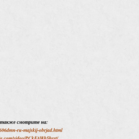
 также смотрите на:
v606dmn-ru-majskij-obrjad.html
ute.com/video/PCkFAWb5bsyt/