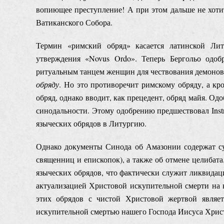
вопиющее преступление! А при этом дальше не хотите 
Ватиканского Собора.
Термин «римский обряд» касается латинской Ли
утверждения «Novus Ordo». Теперь Бергольо одоб
ритуальным танцем женщин для чествования демонов,
обряду
. Но это противоречит римскому обряду, а кр
обряд, однако вводит, как прецедент, обряд майя. Одо
синодальности. Этому одобрению предшествовал Inst
языческих обрядов в Литургию.
Однако документы Синода об Амазонии содержат с
священниц и епископок), а также об отмене целибат
языческих обрядов, что фактически служит ликвидац
актуализацией Христовой искупительной смерти на к
этих обрядов с чистой Христовой жертвой являе
искупительной смертью нашего Господа Иисуса Хрис