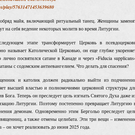
deos/play/57631471453639680
й обряд майя, включающий ритуальный танец. Женщины заменя
ут на себя ведение некоторых молитв во время Литургии.
следующем этапе трансформирует Церковь в псевдоцерков
рно называет Католической Церковью, он еще глубже укореняе
 лично посвятился сатане в Канаде и через «Fiducia supplicans
таны с содомским антиевангелием. Что делать для спасения?
ященник и католик должен радикально выйти из подчинени
бляет высшей властью и полномочиями церковной структуры дл
 Бога. Теперь он преследует цель изгнать Святого Духа даже и
низацию Литургии. Поэтому постепенно превращает Литургию 
нения демонам. Одновременно этим Бергольо преследует цел
вященниц, а также отмены целибата. Эти три вещи – изменени
 он хочет реализовать до июня 2025 года.