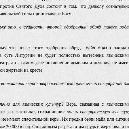
 против Святого Духа состоит в том, что дьяволу сознательн
дьявольской силы приписывают Богу.
ьку это, в сущности, второй одобренный обряд такого рода
ому что после этого одобрения обряда майя можно ожидат
а суть Литургии не будет полностью вытеснена языческим
театр, а на самом деле поклонение демонам и дьяволу, не имее
ой жертвой на кресте.
 воплощения веры в выражениях, которые очень специфичны дл
ифично
для языческих
культур
? Вера, связанная с языческим
Эти т.н. католики, сохранившие
очень специфическую культур
е не имеют спасительной веры. Их предки были майя или ацтеки
е 20 000 в год. Они живьем разрезали им грудь и жертвовали и