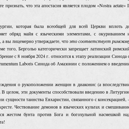
признать, что эта апостасия является плодом «Nostra aetate» I
тургии, которая была всеобщей для всей Церкви вплоть д
ряет обряд майя с языческими элементами, с окуриванием 
 а вы лицемерно утверждаете, что
это соответствует римском
оме того, Бергольо категорически запрещает латинский римски
брение с 8 ноября 2024 г. относится к этапу реализации Синода 
rumentum Laboris Синода об Амазонии с положением о введени
уждения о рукоположении женщин в диаконис (а впоследстви
а. В целом, эти документы способствовали введению в Литурги
ии сущности таинства Евхаристии, связанного с консекрацией, 
ресте. Чествование демонов в языческих культах и смешивани
тся жестом бунта против Бога и богохульной насмешкой на
та!