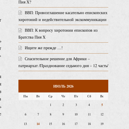
Пия X?
ВВП: Провозглашение касательно епископских
т
хиротоний и недействительной экскоммуникации
ВВП: К вопросу хиротонии епископов из
Братства Пия X
ь
т
Ищите же прежде …!
»
Спасительное решение для Африки –
патриархат /Празднование седьмого дня – 12 часть/
я
я
ИЮЛЬ 2026
з
Пн
Вт
Ср
Чт
Пт
Сб
Вс
в
5
1
2
3
4
ь
е
6
7
8
9
10
11
12
14
13
15
16
17
18
19