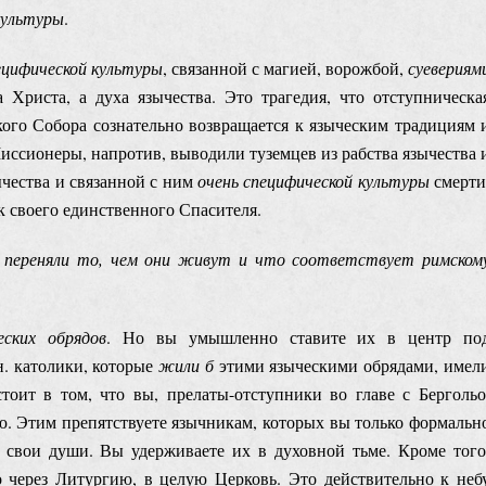
культуры
.
ецифической культуры
, связанной с магией, ворожбой,
суевериям
Христа, а духа язычества. Это трагедия, что отступническа
нского Собора сознательно возвращается к языческим традициям 
иссионеры, напротив, выводили туземцев из рабства язычества 
ычества и связанной с ним
очень специфической культуры
смерти
к своего единственного Спасителя.
о переняли то, чем они живут и что соответствует римском
еских обрядов
. Но вы умышленно ставите их в центр по
. католики, которые
жили б
этими языческими обрядами, имел
тоит в том, что вы, прелаты-отступники во главе с Бергольо
ю. Этим препятствуете язычникам, которых вы только формальн
 свои души. Вы удерживаете их в духовной тьме. Кроме того
о через Литургию, в целую Церковь. Это действительно к неб