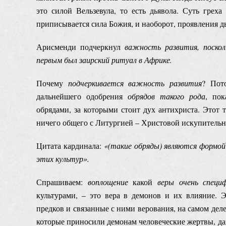
это силой Вельзевула, то есть дьявола. Суть греха
приписывается сила Божия, и наоборот, проявления 
Арисменди подчеркнул
важность развития, поскол
первым был заирский ритуал в Африке.
Почему
подчеркивается важность развития
? Пот
дальнейшего одобрения
обрядов такого рода
, пок
обрядами, за которыми стоит дух антихриста. Этот 
ничего общего с Литургией – Христовой искупительн
Цитата кардинала:
«(такие обряды) являются формой
этих культур».
Спрашиваем:
воплощение
какой
веры
очень спец
культурами, – это вера в демонов и их влияние. 
предков и связанные с ними верования, на самом дел
которые приносили демонам человеческие жертвы, даж