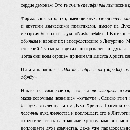
сердце демонам. Это те
очень специфичны
языческие
Формальные католики, имеющие духа своей
очень сп
и другими языческими практиками, имеют не Духа 
иерархия Бергольо в духе «Nostra aetate» II Ватика
обычаям и вводит их непосредственно в Литургию. М
суеверий. Туземцы радикально отрекались от духа яз
Тогда они всем сердцем принимали Иисуса Христа ка
Цитата кардинала:
«Мы не изобрели их (обряды), н
обряду».
Никто не сомневается, что вы
не изобрели языч
маскировочным названием «культура». Однако эти т.н
бы духа язычества, а не Духа Христа. Трагедия сос
переняли
духа язычества и воплощаете его в Литурги
окрестили, стать настоящими христианами и спасти
воплощаете духа язычества, даже уже парадоксальн