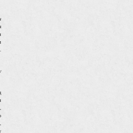
и
я
и
и
.
у
д
и
,
о
,
у