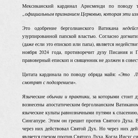
Мексиканский кардинал Арисменди по поводу т
„официальным признанием Церковью, которая эти изм
Это одобрение берголианского Ватикана
недей
узурпированной папской властью. Согласно догматичес
(даже если это епископ или папа), является недейст
ноября 2024 года, противоречит духу Писания и 
правоверный епископ и священник не должен в совес
Цитата кардинала по поводу обряда майя:
«Это Ли
смотрят с подозрением».
Языческие
обычаи и практики
, за которыми стоит 
вознесены апостатическим берголианским Ватикано
языческие культы равнозначными путями к спасению,
Сингапуре. Этим он грешит против Святого Духа.
через них действовал Святой Дух. Но через них де
является грехом против Святого Духа. Когда Иисус с