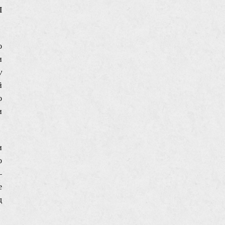
I
о
и
у
й
о
и
и
ю
–
е
д