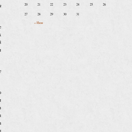
20
21
22
23
24
25
26
я
27
28
29
30
31
« Июн
е
к
8
н
е
о
и
в
ы
а
л