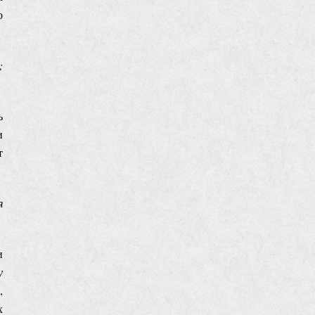
о
;
ь
и
т
я
и
у
,
х