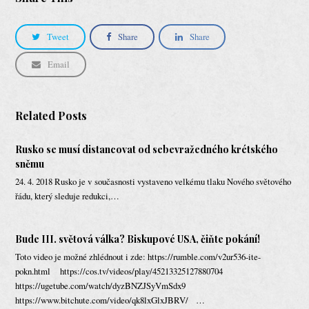
Tweet
Share
Share
Email
Related Posts
Rusko se musí distancovat od sebevražedného krétského
sněmu
24. 4. 2018 Rusko je v současnosti vystaveno velkému tlaku Nového světového
řádu, který sleduje redukci,…
Bude III. světová válka? Biskupové USA, čiňte pokání!
Toto video je možné zhlédnout i zde: https://rumble.com/v2ur536-ite-
pokn.html https://cos.tv/videos/play/45213325127880704
https://ugetube.com/watch/dyzBNZJSyVmSdx9
https://www.bitchute.com/video/qk8lxGlxJBRV/ …