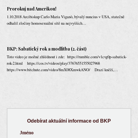
Prorokuj nad Amerikou!
1.10.2018 Arcibiskup Carlo Maria Viganò, bývalý nuncius v USA, statečně
odhalil zločiny homosexuální sítě na nejvyšších…
BKP: Sabatický rok a modlitba (2. část)
Toto video je možné zhlédnout i zde: https://rumble.com/v1cvg0p-sabatick-
rok-2.html https://cos.tv/videos/play/37676551555027968
https://www.bitchute.com/video/8mX08XmwkANO/ Drazí kněží,…
Odebírat aktuální informace od BKP
Jméno