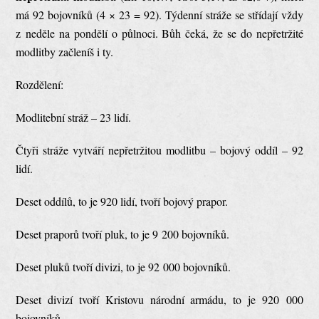
má 92 bojovníků (4 × 23 = 92). Týdenní stráže se střídají vždy
z neděle na pondělí o půlnoci. Bůh čeká, že se do nepřetržité
modlitby začleníš i ty.
Rozdělení:
Modlitební stráž – 23 lidí.
Čtyři stráže vytváří nepřetržitou modlitbu – bojový oddíl – 92
lidí.
Deset oddílů, to je 920 lidí, tvoří bojový prapor.
Deset praporů tvoří pluk, to je 9 200 bojovníků.
Deset pluků tvoří divizi, to je 92 000 bojovníků.
Deset divizí tvoří Kristovu národní armádu, to je 920 000
bojovníků.