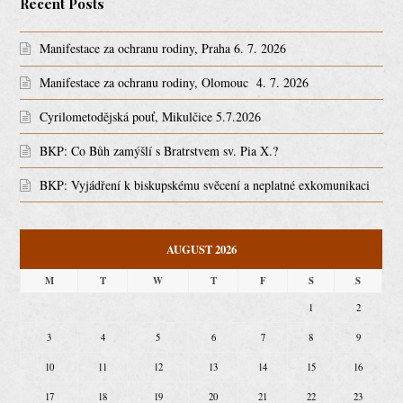
Recent Posts
Manifestace za ochranu rodiny, Praha 6. 7. 2026
Manifestace za ochranu rodiny, Olomouc 4. 7. 2026
Cyrilometodějská pouť, Mikulčice 5.7.2026
BKP: Co Bůh zamýšlí s Bratrstvem sv. Pia X.?
BKP: Vyjádření k biskupskému svěcení a neplatné exkomunikaci
AUGUST 2026
M
T
W
T
F
S
S
1
2
3
4
5
6
7
8
9
10
11
12
13
14
15
16
17
18
19
20
21
22
23