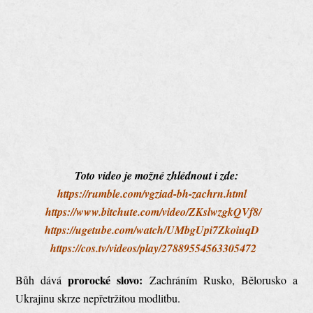
Toto video je možné zhlédnout i zde:
https://rumble.com/vgziad-bh-zachrn.html
https://www.bitchute.com/video/ZKslwzgkQVf8/
https://ugetube.com/watch/UMbgUpi7ZkoiuqD
https://cos.tv/videos/play/27889554563305472
prorocké slovo:
Bůh dává
Zachráním Rusko, Bělorusko a
Ukrajinu skrze nepřetržitou modlitbu.