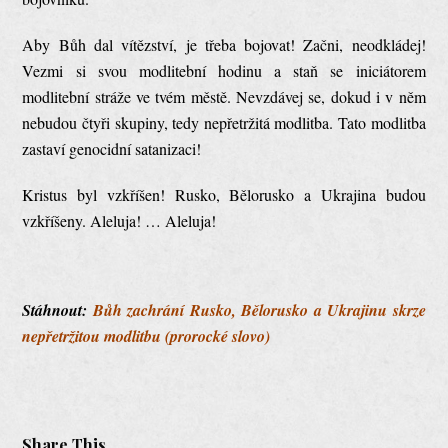
Aby Bůh dal vítězství, je třeba bojovat! Začni, neodkládej!
Vezmi si svou modlitební hodinu a staň se iniciátorem
modlitební stráže ve tvém městě. Nevzdávej se, dokud i v něm
nebudou čtyři skupiny, tedy nepřetržitá modlitba. Tato modlitba
zastaví genocidní satanizaci!
Kristus byl vzkříšen! Rusko, Bělorusko a Ukrajina budou
vzkříšeny. Aleluja! … Aleluja!
Stáhnout:
Bůh zachrání Rusko, Bělorusko a Ukrajinu skrze
nepřetržitou modlitbu (prorocké slovo)
Share This