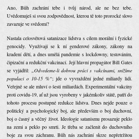
Ano, Bůh zachrání tebe i tvůj národ, ale ne bez tebe.
Uvědomuješ si svou zodpovědnost, kterou tě toto prorocké slovo
zavazuje ve svědomí?
Nastala celosvětová satanizace lidstva s cílem morální i fyzické
genocidy. Využívají se k ní genderové zákony, zákony na
kradení dětí, a dnes umělá pandemie s lockdowny, testováním,
čipizační a redukční vakcinací. Její hlavní propagátor Bill Gates
se vyjádřil:
„Odvedeme-li dobrou práci s vakcínami, snížíme
populaci o 10-15 %“
; jde o vyvraždění jedné miliardy lidí.
Veřejně se ale mluví o šesti miliardách. Experimentální vakcíny
proti covidu-19, ať už jsou vyrobeny v jakémkoliv státě, patří do
tohoto procesu postupné redukce lidstva. Dnes nejde pouze o
politický a psychologický boj, ale především o boj duchovní,
boj o časný a věčný život. Ideologie satanismu prosazuje peklo
na zemi a peklo po smrti. Je třeba se začlenit do duchovního
boje za svou záchranu. Bůh nás zachrání skrze nepřetržitou