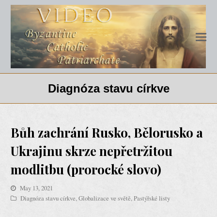
Diagnóza stavu církve
Bůh zachrání Rusko, Bělorusko a
Ukrajinu skrze nepřetržitou
modlitbu (prorocké slovo)
May 13, 2021
Diagnóza stavu církve
,
Globalizace ve světě
,
Pastýřské listy