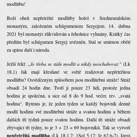
modlitbu!
Boží oheň nepřetržité modlitby hořel v Sredneuralském
monastýru, založeném schiigumenem Sergejem. 14. dubna
2021 byl monastýr zlikvidován a řeholnice vyhnány. Krátký čas
předtím byl schiigumen Sergej uvězněn. Stal se smírnou obětí
za spásu duší i národa.
Ježíš řekl:
„Je třeba se stále modlit a nikdy neochabovat.“
(Lk
18,1) Jak mají křesťané ve světě realizovat nepřetržitou
modlitbu? Osvědčeným způsobem jsou modlitební stráže! Stráž
obsadí 24 hodin dne. Tvoří ji pouze 23 lidí, protože jedna
hodina je společná, a sice od 8 do 9 hod. večer, tzv. „svatá
hodina“. Rytmus je, že jeden týden se každý bojovník denně
modlí hodinu své modlitební stráže a svatou hodinu a během
dalších tří týdnů pouze svatou hodinu. Další tři stráže obsadí
zbývající tři týdny, to je 3 × 23 = 69 bojovníků. Tak se vytvoří
nepřetržitá modlitba
(Lk 18,1.7; 1Sol 5,17; Iz 62,6-7), která