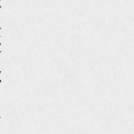
m
o
–
u
o
?
m
,