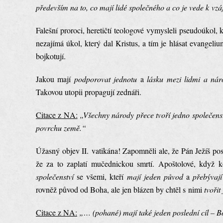
především na to, co mají lidé společného a co je vede k vzá
Falešní proroci, heretičtí teologové vymysleli pseudoúkol
nezajímá úkol, který dal Kristus, a tím je hlásat evangel
bojkotují.
Jakou mají
podporovat jednotu
a
lásku
mezi lidmi a ná
Takovou utopii propagují zednáři.
Citace z NA:
„Všechny národy přece tvoří jedno společens
povrchu země.“
Úžasný objev II. vatikána! Zapomněli ale, že Pán Ježíš po
že za to zaplatí mučednickou smrtí. Apoštolové, když k
společenství
se všemi, kteří
mají jeden původ
a
přebývaj
rovněž původ od Boha, ale jen blázen by chtěl s nimi
tvořit
Citace z NA:
„… (pohané) mají také jeden poslední cíl – 