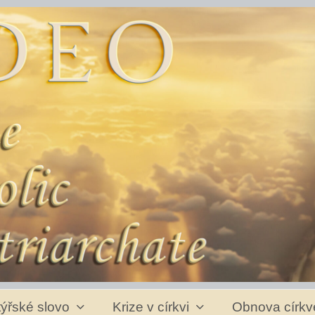
ýřské slovo
Krize v církvi
Obnova círk