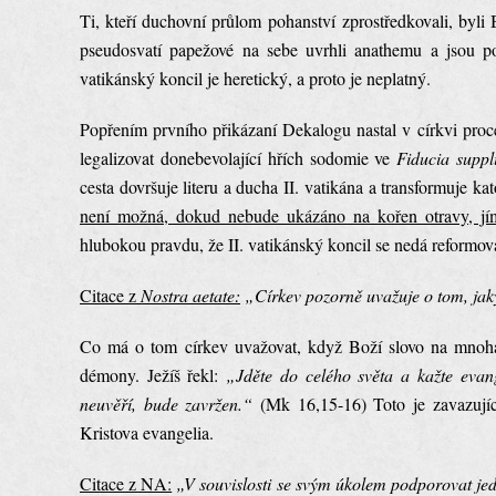
Ti, kteří duchovní průlom pohanství zprostředkovali, byli B
pseudosvatí papežové na sebe uvrhli anathemu a jsou p
vatikánský koncil je heretický, a proto je neplatný.
Popřením prvního přikázaní Dekalogu nastal v církvi proc
legalizovat donebevolající hřích sodomie ve
Fiducia supp
cesta dovršuje literu a ducha II. vatikána a transformuje 
není možná, dokud nebude ukázáno na kořen otravy, jímž
hlubokou pravdu, že II. vatikánský koncil se nedá reformova
Citace z
Nostra aetate:
„Církev pozorně uvažuje o tom, ja
Co má o tom církev uvažovat, když Boží slovo na mnoha 
démony. Ježíš řekl:
„Jděte do celého světa a kažte evan
neuvěří, bude zavržen.“
(Mk 16,15-16) Toto je zavazujíc
Kristova evangelia.
Citace z NA:
„V souvislosti se svým úkolem podporovat jed