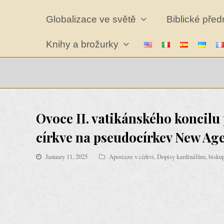
Globalizace ve světě
Biblické pře
Knihy a brožurky
Ovoce II. vatikánského koncilu 
církve na pseudocírkev New Age 
January 11, 2025
Apostaze v církvi
,
Dopisy kardinálům, biskup