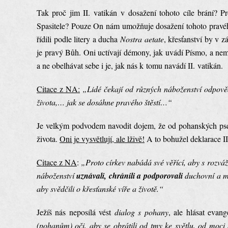
Tak proč jim II. vatikán v dosažení tohoto cíle brání? Pr
Spasitele? Pouze On nám umožňuje dosažení tohoto pravého
řídili podle litery a ducha
Nostra aetate
, křesťanství by v z
je pravý Bůh. Oni uctívají démony, jak uvádí Písmo, a nemaj
a ne obelhávat sebe i je, jak nás k tomu navádí II. vatikán.
Citace z NA:
„Lidé čekají od různých náboženství odpověď 
života,… jak se dosáhne pravého štěstí…“
Je velkým podvodem navodit dojem, že od pohanských pse
života.
Oni je vysvětlují, ale lživě!
A to bohužel deklarace I
Citace z NA
:
„Proto církev nabádá své věřící, aby s rozvá
náboženství
uznávali, chránili
a podporovali
duchovní a mr
aby svědčili o křesťanské víře a životě.“
Ježíš nás neposílá vést
dialog s pohany
, ale hlásat evan
(pohanům) oči, aby se obrátili od tmy ke světlu, od moc