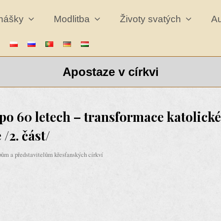
dnášky
Modlitba
Životy svatých
A
Apostaze v církvi
po 60 letech – transformace katolické
/2. část/
ům a představitelům křesťanských církví