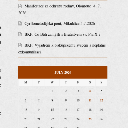
Manifestace za ochranu rodiny, Olomouc 4. 7.
2026
Cyrilometodějská pouť, Mikulčice 5.7.2026
á
t
BKP: Co Bůh zamýšlí s Bratrstvem sv. Pia X.?
u
BKP: Vyjádření k biskupskému svěcení a neplatné
.
exkomunikaci
o
JULY 2026
í
M
T
W
T
F
S
S
e
4
1
2
3
5
11
12
6
7
8
9
10
-
13
14
15
16
17
18
19
e
25
20
21
22
23
24
26