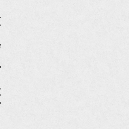
e
y
?
m
,
o
í