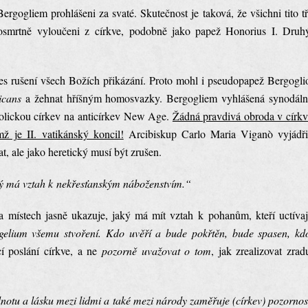
ergogliem prohlášeni za svaté. Skutečnost je taková, že všichni tito tř
osmrtně vyloučeni z církve, podobně jako papež Honorius I. Druh
es rušení všech Božích přikázání. Proto mohl i pseudopapež Bergogli
licans
a žehnat hříšným homosvazky. Bergogliem vyhlášená synodáln
katolickou církev na anticírkev New Age.
Žádná pravdivá obroda v církv
 je II. vatikánský koncil!
Arcibiskup Carlo Maria Viganò vyjádři
t, ale jako heretický musí být zrušen.
ký má vztah k nekřesťanským náboženstvím.“
místech jasně ukazuje, jaký má mít vztah k pohanům, kteří uctívaj
gelium všemu stvoření. Kdo uvěří a bude pokřtěn, bude spasen, kd
í poslání církve, a ne
pozorně uvažovat o tom
, jak zrealizovat zrad
notu a lásku mezi lidmi a také mezi národy zaměřuje (církev) pozornos