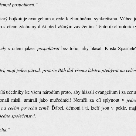
jemné pospolitosti.“
, který bojkotuje evangelium a vede k zhoubnému synkretismu. Vůbec j
ium s cílem záchrany duší před věčným zavržením. Tento úkol notorick
rody
s cílem jakési
pospolitosti
bez toho, aby hlásali Krista Spasitele
tví, mají jeden původ, protože Bůh dal všemu lidstvu přebývat na celé
sílá učedníky ke všem národům proto, aby hlásali evangelium i za cenu
onali misii, umírali jako mučedníci! Neměli za cíl splynout v
jedn
í na celém povrchu země.
Ďábel, démoni i ti, kteří jsou v pekle, maj
jedno společenství
.
Boha.“