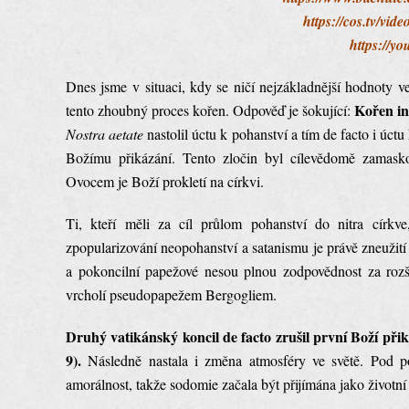
https://cos.tv/vi
https://y
Dnes jsme v situaci, kdy se ničí nejzákladnější hodnoty v
Kořen inv
tento zhoubný proces kořen. Odpověď je šokující:
Nostra aetate
nastolil úctu k pohanství a tím de facto i úc
Božímu přikázání. Tento zločin byl cílevědomě zamaskov
Ovocem je Boží prokletí na církvi.
Ti, kteří měli za cíl průlom pohanství do nitra církv
zpopularizování neopohanství a satanismu je právě zneužití 
a pokoncilní papežové nesou plnou zodpovědnost za rozší
vrcholí pseudopapežem Bergogliem.
Druhý vatikánský koncil de facto zrušil první Boží přiká
9).
Následně nastala i změna atmosféry ve světě. Pod p
amorálnost, takže sodomie začala být přijímána jako životní 