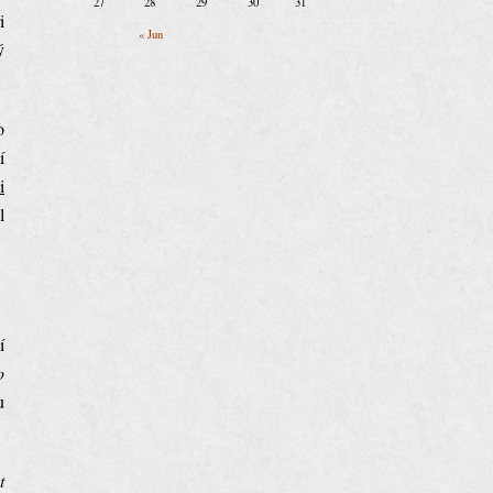
27
28
29
30
31
i
« Jun
ý
o
í
i
l
í
o
u
t