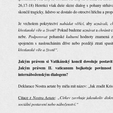
26,17-18) Heretici však duše skrze dialog s pohany strháv
skončil tragicky, lidstvo se dostalo do otroctví hříchu a prop
Je vrcholem pokrytectví
nabádat věřící
, aby
uznávali, c
křesťanské víře a životě
! Pokud budeme
uznávat
a
chránit
c
nebe.
Podporovat
pohanské
kulturní
hodnoty znamená zří
spojeném s nasloucháním dříve nebo později ztratí spas
křesťanské víře a životě“.
Jakým právem si Vatikánský koncil dovoluje postavit s
Jakým právem II. vaticanum bojkotuje povinnost 
internáboženským dialogem?
Deklarace Nostra aetate by měla mít název: „Jak zradit Krist
Citace z
Nostra Aetate
:
„Církev zavrhuje jakoukoliv diskri
sociální postavení nebo náboženství.“