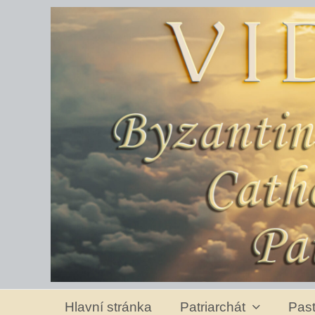
Hlavní stránka
Patriarchát
Past