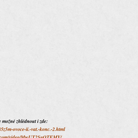
e možné zhlédnout i zde:
85z5m-ovoce-ii.-vat.-konc.-2.html
ute.com/video/MwUT2SgQTEMY/