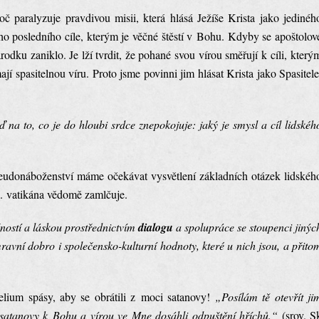
oč paralyzuje pravdivou misii, která hlásá Ježíše Krista jako jedinéh
 posledního cíle, kterým je věčné štěstí v Bohu. Kdyby se apoštolov
árodku zaniklo. Je lží tvrdit, že pohané svou vírou směřují k cíli, který
í spasitelnou víru. Proto jsme povinni jim hlásat Krista jako Spasitele
na to, co je do hloubi srdce znepokojuje: jaký je smysl a cíl lidskéh
udonáboženství máme očekávat vysvětlení základních otázek lidskéh
I. vatikána vědomě zamlčuje.
žností a láskou prostřednictvím
dialogu
a spolupráce se stoupenci jinýc
avní dobro i společensko-kulturní hodnoty, které u nich jsou, a přito
gelium spásy, aby se obrátili z moci satanovy!
„Posílám tě otevřít ji
i satanovy k Bohu a vírou ve Mne dosáhli odpuštění hříchů.“
(srov. S