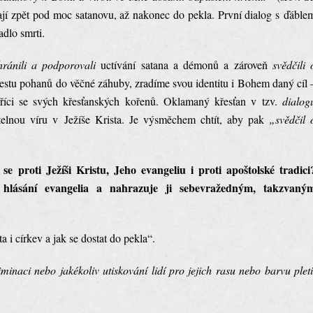
ají zpět pod moc satanovu, až nakonec do pekla. První dialog s ďáble
adlo smrti.
hránili a podporovali
uctívání satana a démonů a zároveň
svědčili 
estu pohanů do věčné záhuby, zradíme svou identitu i Bohem daný cíl 
ci se svých křesťanských kořenů. Oklamaný křesťan v tzv.
dialog
itelnou víru v Ježíše Krista. Je výsměchem chtít, aby pak
„svědčil 
e proti Ježíši Kristu, Jeho evangeliu i proti apoštolské tradici
hlásání evangelia a nahrazuje ji sebevražedným, takzvaný
a i církev a jak se dostat do pekla“.
minaci nebo jakékoliv utiskování lidí pro jejich rasu nebo barvu pleti