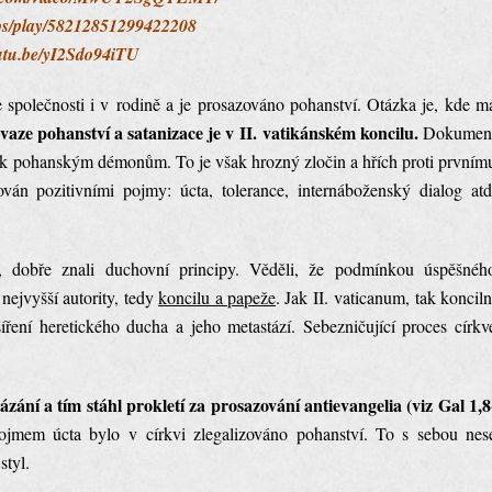
deos/play/58212851299422208
outu.be/yI2Sdo94iTU
e společnosti i v rodině a je prosazováno pohanství. Otázka je, kde m
aze pohanství a satanizace je v II. vatikánském koncilu.
Dokumen
tu k pohanským démonům. To je však hrozný zločin a hřích proti prvním
án pozitivními pojmy: úcta, tolerance, internáboženský dialog atd
e, dobře znali duchovní principy. Věděli, že podmínkou úspěšnéh
nejvyšší autority, tedy
koncilu a papeže
. Jak II. vaticanum, tak konciln
ření heretického ducha a jeho metastází. Sebezničující proces církv
zání a tím stáhl prokletí za prosazování antievangelia (viz Gal 1,8
ojmem úcta bylo v církvi zlegalizováno pohanství. To s sebou nes
styl.