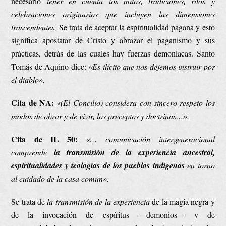
necesario
tener en cuenta los mitos, tradiciones, ritos y
celebraciones
originarios
que incluyen
las
dimensiones
trascendentes.
Se trata de aceptar la espiritualidad pagana y esto
significa apostatar de Cristo y abrazar el paganismo y sus
prácticas, detrás de las cuales hay fuerzas demoníacas. Santo
Tomás de Aquino dice:
«Es ilícito que nos dejemos instruir por
el diablo».
Cita de NA:
«(El Concilio)
considera con sincero respeto los
modos de obrar y de vivir, los preceptos y doctrinas…».
Cita de IL 50:
«… comunicación intergeneracional
comprende
la transmisión de la experiencia ancestral,
espiritualidades y teologías de los pueblos indígenas
en torno
al cuidado de la casa común».
Se trata de
la transmisión de la experiencia
de la magia negra y
de la invocación de espíritus —demonios— y de