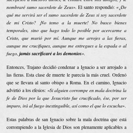
nombraré sumo sacerdote de Zeus».
El santo respondió:
«¿De
qué me servirá ser el sumo sacerdote de Zeus si soy sacerdote
de mi Cristo? ¡No temo a la muerte! No busco bienes
temporales, sino que hago todo lo posible por acercarme a
Cristo, que murió por mí. Aunque me arrojes a las fieras,
aunque me crucifiques, aunque me entregues a la espada o al
fuego,
jamás sacrificaré a los demonios
».
Entonces, Trajano decidió condenar a Ignacio a ser arrojado a
las fieras. Esta clase de muerte le parecía la más cruel. Ordenó
que se llevara al santo obispo a Roma. En el camino, Ignacio
advirtió a los efesios:
«Si alguien
corrompe en mala doctrina la
fe de Dios por la que Jesucristo fue crucificado, ése, por ser
impuro, irá al fuego inextinguible, así como el que lo escucha
».
Estas palabras de san Ignacio sobre la mala doctrina que está
corrompiendo a la Iglesia de Dios son plenamente aplicables a