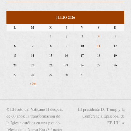
JULIO 2026
L
M
X
J
V
S
D
4
1
2
3
5
11
6
7
8
9
10
12
13
14
15
16
17
18
19
20
21
22
23
24
25
26
27
28
29
30
31
« Jun
previous
El fruto del Vaticano II después
El presidente D. Trump y la
next
de 60 años: la transformación de
post:
post:
Conferencia Episcopal de
la Iglesia católica en una pseudo-
EE.UU.
Iglesia de la Nueva Era /3.ª parte/