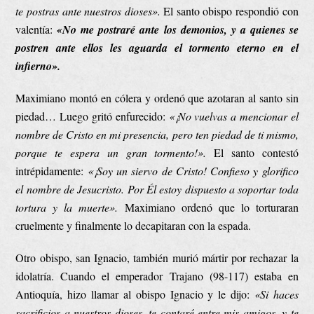
te postras ante nuestros dioses».
El santo obispo respondió con
valentía:
«No me postraré ante los demonios, y a quienes se
postren ante ellos les aguarda el tormento eterno en el
infierno».
Maximiano montó en cólera y ordenó que azotaran al santo sin
piedad… Luego gritó enfurecido:
«¡No vuelvas a mencionar el
nombre de Cristo en mi presencia, pero ten piedad de ti mismo,
porque te espera un gran tormento!».
El santo contestó
intrépidamente:
«¡Soy un siervo de Cristo! Confieso y glorifico
el nombre de Jesucristo. Por Él estoy dispuesto a soportar toda
tortura y la muerte».
Maximiano ordenó que lo torturaran
cruelmente y finalmente lo decapitaran con la espada.
Otro obispo, san Ignacio, también murió mártir por rechazar la
idolatría. Cuando el emperador Trajano (98-117) estaba en
Antioquía, hizo llamar al obispo Ignacio y le dijo:
«Si haces
sacrificios a nuestros dioses,
te contaré entre mis amigos, y te