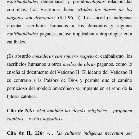
espiritualidades
demoníacas y pseudo
teologías
relacionadas
con ellas. Las Escrituras dicen:
«Todos los dioses de
los
paganos
son demonios»
(Sal 96, 5). Los ancestros indígenas
ofrecían sacrificios humanos a los demonios y algunas
espiritualidades
paganas incluso implicaban antropofagia: eran
caníbales.
¡Es absurdo
considerar
con sincero respeto
el canibalismo, los
sacrificios humanos u otros
modos de obrar
paganos, como lo
enseña el documento del Vaticano II! El ideario del Vaticano II
es contrario a la Palabra de Dios y permite que el camino
pernicioso del modelo amazónico se implante en el seno de la
Iglesia católica.
Cita de NA:
«Así también las demás religiones… proponen
caminos… y
ritos sagrados
».
Cita de IL 126:
«…
las culturas indígenas necesitan ser