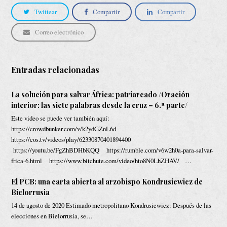
Twittear
Compartir
Compartir
Correo electrónico
Entradas relacionadas
La solución para salvar África: patriarcado /Oración
interior: las siete palabras desde la cruz – 6.ª parte/
Este video se puede ver también aquí:
https://crowdbunker.com/v/k2ydGZnL6d
https://cos.tv/videos/play/62330870401894400
https://youtu.be/FgZhBDHbKQQ https://rumble.com/v6w2h0a-para-salvar-
frica-6.html https://www.bitchute.com/video/hto8N0LhZHAV/ …
El PCB: una carta abierta al arzobispo Kondrusiewicz de
Bielorrusia
14 de agosto de 2020 Estimado metropolitano Kondrusiewicz: Después de las
elecciones en Bielorrusia, se…