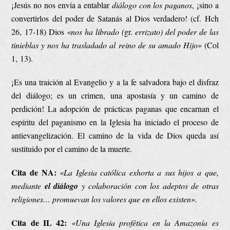
¡Jesús no nos envía a entablar
diálogo
con los paganos
, ¡sino a
convertirlos del poder de Satanás al Dios verdadero! (cf. Hch
26, 17-18) Dios
«nos ha librado (
gr.
errizato) del poder de las
tinieblas y nos ha trasladado al reino de su amado Hijo»
(Col
1, 13).
¡Es una traición al Evangelio y a la fe salvadora bajo el disfraz
del diálogo; es un crimen, una apostasía y un camino de
perdición! La adopción de prácticas paganas que encarnan el
espíritu del paganismo en la Iglesia ha iniciado el proceso de
antievangelización. El camino de la vida de Dios queda así
sustituido por el camino de la muerte.
Cita de NA:
«La Iglesia católica exhorta a sus hijos a que,
mediante
el diálogo
y colaboración con los adeptos de otras
religiones… promuevan los valores que en ellos existen».
Cita de IL 42:
«
Una Iglesia profética en la Amazonía es