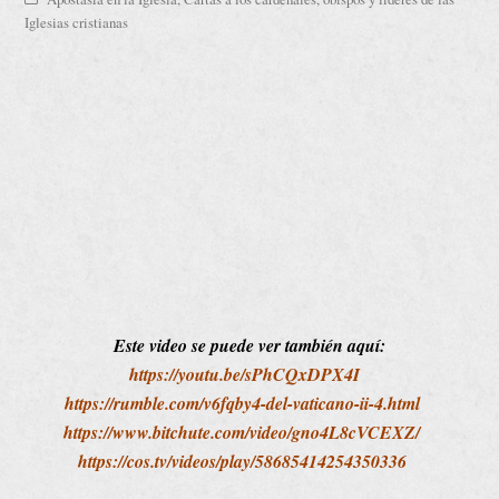
Iglesias cristianas
Este video se puede ver también aquí:
https://youtu.be/sPhCQxDPX4I
https://rumble.com/v6fqby4-del-vaticano-ii-4.html
https://www.bitchute.com/video/gno4L8cVCEXZ/
https://cos.tv/videos/play/58685414254350336