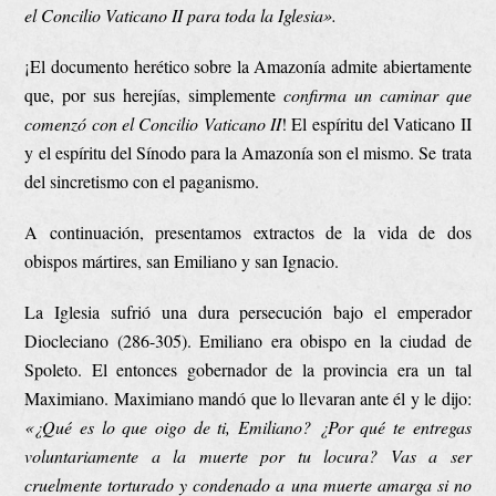
el Concilio Vaticano II para toda la Iglesia».
¡El documento herético sobre la Amazonía admite abiertamente
que, por sus herejías, simplemente
confirma un caminar que
comenzó con el Concilio Vaticano II
! El espíritu del Vaticano II
y el espíritu del Sínodo para la Amazonía son el mismo. Se trata
del sincretismo con el paganismo.
A continuación, presentamos extractos de la vida de dos
obispos mártires, san Emiliano y san Ignacio.
La Iglesia sufrió una dura persecución bajo el emperador
Diocleciano (286-305). Emiliano era obispo en la ciudad de
Spoleto. El entonces gobernador de la provincia era un tal
Maximiano. Maximiano mandó que lo llevaran ante él y le dijo:
«¿Qué es lo que oigo de ti, Emiliano? ¿Por qué te entregas
voluntariamente a la muerte por tu locura? Vas a ser
cruelmente torturado y condenado a una muerte amarga si no