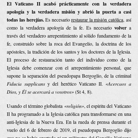
El Vaticano II acabó prácticamente con la verdadera
apología y la verdadera misión y abrió la puerta a casi
todas las herejías.
Es necesario
restaurar la misión católica
, así
volver
como la verdadera apología de la fe. Es necesario
a
través del verdadero arrepentimiento al sólido fundamento de la
fe, construido sobre la roca del Evangelio, la doctrina de los
apóstoles, la tradición de los santos y los doctores de la Iglesia.
El proceso de restauración tanto del individuo como de la
Iglesia debe comenzar con el arrepentimiento personal, que
supone la separación del pseudopapa Bergoglio, de la criminal
Fiducia supplicans
y del herético Vaticano II.
«Acercaos a
Dios, y Él se acercará a vosotros»
(St 4, 8).
Usando el término globalista
«religión»
, el espíritu del Vaticano
II ha programado a la Iglesia católica para transformarse en una
anti-Iglesia de la Nueva Era. En la rueda de prensa durante el
vuelo del 6 de febrero de 2019, el pseudopapa Bergoglio dijo
que no se había apartado ni un milímetro del Concilio Vaticano