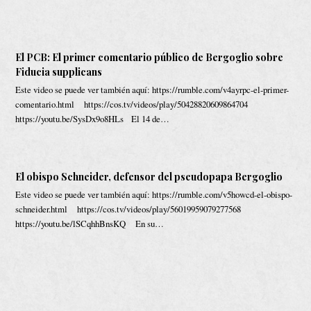
El PCB: El primer comentario público de Bergoglio sobre
Fiducia supplicans
Este video se puede ver también aquí: https://rumble.com/v4ayrpc-el-primer-
comentario.html https://cos.tv/videos/play/50428820609864704
https://youtu.be/SysDx9o8HLs El 14 de…
El obispo Schneider, defensor del pseudopapa Bergoglio
Este video se puede ver también aquí: https://rumble.com/v5howcd-el-obispo-
schneider.html https://cos.tv/videos/play/56019959079277568
https://youtu.be/lSCqhhBnsKQ En su…