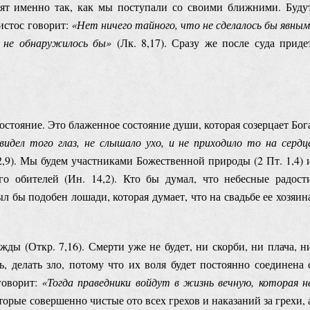
пят именно так, как мы поступали со своими ближними. Буду
истос говорит:
«Н
ет ничего тайного, что не сделалось бы явным
и не обнаружилось бы»
(Лк. 8,17). Сразу же после суда приде
состояние. Это блаженное состояние души, которая созерцает Бог
 видел того глаз, не слышало ухо, и не приходило то на сердц
 2,9). Мы будем участниками Божественной природы (2 Пт. 1,4) 
го обителей (Ин. 14,2). Кто бы думал, что небесные радост
л бы подобен лошади, которая думает, что на свадьбе ее хозяин
жды (Откр. 7,16). Смерти уже не будет, ни скорби, ни плача, н
ь, делать зло, потому что их воля будет постоянно соединена 
говорит:
«Тогда праведники войдут в жизнь вечную, которая н
торые совершенно чистые ото всех грехов и наказаний за грехи, 