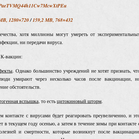
ost/bSPaeTVMQ44h11Cw7McwXtPEu
 MB, 1280×720
/
159,2 MB, 768×432
ечества, хотя миллионы могут умереть от экспериментальны
фекции, ни передачи вируса.
НК-вакцин:
ффекты
. Однако большинство учреждений не хотят признать, чт
люди умирают через несколько часов после вакцинации, н
ние обстоятельств.
тогенная вспышка
, то есть
цитокиновый шторм
.
контакте с вирусами будет реагировать преувеличенно, и эт
т в текущем году осенью, а затем в течение зимы при контакте 
олезней и смертности, которые возникнут после вакцинации