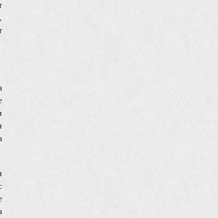
т
,
т
а
е
и
и
а
и
с
е
а