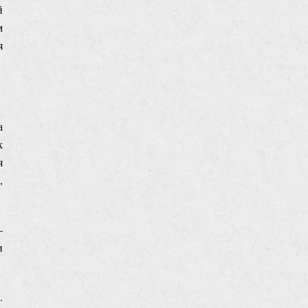
й
м
я
а
к
я
,
‒
и
.