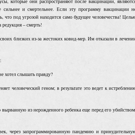
усы, которые они распространяют после вакцинации, являютс
е сильнее и смертельнее. Если эту программу вакцинации н
ть, что под угрозой находится само будущее человечества! Цель
 редукция ‒ смерть!
своих близких из-за жестоких ковид-мер. Им отказали в лечени
:
не хотел слышать правду?
ет человеческий геном; в результате это ведет к истреблени
во вырванную из нерожденного ребенка еще перед его убийством
век, через запрограммированную пандемию и принудительну