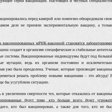
едующие серии вакцинации. Настоящих и честных специалисто
 вакцинировались перед камерой или помпезно обнародовали сво
самом деле не приняли экспериментальную вакцину, а тольк
а вакцинированных мРНК-вакциной становятся лабораториями
цина создает в организме специфические и стабильные антитела
ые системы. Вакцинированные индивидуумы будут под большо
овые мутации, ведь их организм постоянно и исключительн
орая уже была преодолена. Ученые, которые производят вакцины
ремиться решать проблему новыми вакцинами ‒ это абсурд! 
ще бы усугубляли ситуацию.
ь в увеличении смертности тех, которые отказались от вакцины
нированные будут теми, кто больше всего будет угрожат
дого, кто был вакцинирован, а также для того, кто не бы