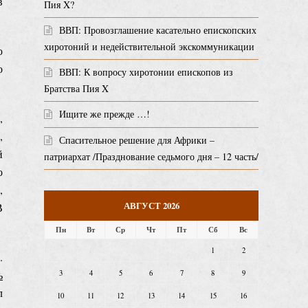
в
Пия X?
ВВП: Провозглашение касательно епископских
хиротоний и недействительной экскоммуникации
ю
о
ВВП: К вопросу хиротонии епископов из
Братства Пия X
Ищите же прежде …!
,
,
Спасительное решение для Африки –
й
патриархат /Празднование седьмого дня – 12 часть/
о
,
АВГУСТ 2026
В
Пн
Вт
Ср
Чт
Пт
Сб
Вс
1
2
.
ь
3
4
5
6
7
8
9
л
10
11
12
13
14
15
16