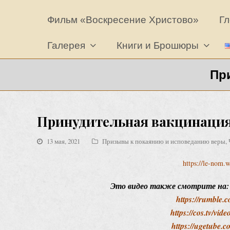
Фильм «Воскресение Христово»
Гл
Галерея
Книги и Брошюры
Пр
Принудительная вакцинация 2
13 мая, 2021
Призывы к покаянию и исповеданию веры
,
https://le-nom.
Это видео также смотрите на
https://rumble.
https://cos.tv/vi
https://ugetube.