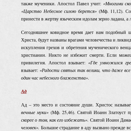
также мученики. Апостол Павел учит:
«М
ногими ск
«Царство Небесное силою берется»
(Мф. 11,12). Со
принести в жертву языческим идолам зерно ладана, а
Сегодняшнее ковидное время дает нам подобный ш
Христа, будут названы врагами человечества и ликвиди
искупления грехов и обретения мученического венц
христианин. Никто не избежит смерти. Если можеш
привилегия. Апостол взывает:
«
Где у
множился гре
взывает:
«Радости святых так велики, что даже вс
один час небесного блаженства».
Ад
Ад ‒ это место и состояние души. Христос называ
вечные муки»
(Мф. 25,46). Святой Иоанн Златоуст п
скорее о том, как его избежать».
Святой Иоанн Дамас
человек».
Большое страдание в аду вызвано прежде все