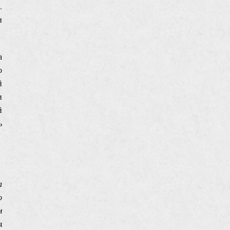
.
и
а
о
й
и
й
ь
а
о
м
я