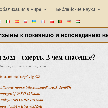
обализация в мире
Библейские науки
изывы к покаянию и исповеданию в
021 ‒ смерть. В чем спасение?
Чипизация, эвтаназия и вакцинация
wistia.com/medias/gz5v1gn98h
:
https://le-nom.wistia.com/medias/gz5v1gn98h
com/vgzw9f-28548627.html
deos/play/27893319467045888
com/watch/i47cElzRvoSIZeE