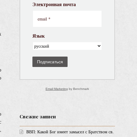
Электронная почта
х
Язык
Подписаться
о
о
Email Marketing
by Benchmark
о
Свежие записи
с
,
BВП: Какой Бог имеет замысел с Братством св.