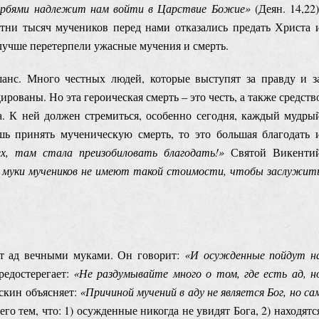
орбями надлежит нам войти в Царствие Божие
»
(Деян. 14,22)
тни тысяч мучеников перед нами отказались предать Христа 
 лучше перетерпели ужасные мучения и смерть.
анс. Много честных людей, которые выступят за правду и з
рованы. Но эта героическая смерть ‒ это честь, а также средств
а. К ней должен стремиться, особенно сегодня, каждый мудры
ь принять мученическую смерть, то это большая благодать 
х, там стала преизобиловать благодать
!»
Святой Викенти
е муки мучеников не имеют такой стоимости, чтобы заслужит
ет ад вечными муками. Он говорит:
«И осужденные пойдут н
редостерегает:
«Не раздумывайте много о том, где есть ад, н
кин объясняет:
«Причиной мучений в аду не является Бог, но са
го тем, что: 1) осужденные никогда не увидят Бога, 2) находятс