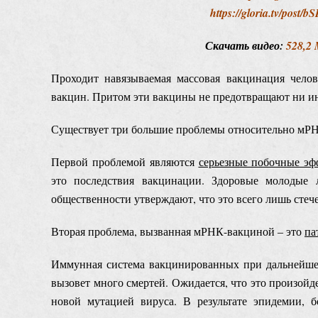
https://gloria.tv/p
Скачать видео:
528,2
Проходит навязываемая массовая вакцинация челов
вакцин. Притом эти вакцины не предотвращают ни ин
Существует три большие проблемы относительно мР
Первой проблемой являются
серьезные побочные э
это последствия вакцинации. Здоровые молодые 
общественности утверждают, что это всего лишь стече
Вторая проблема, вызванная мРНК-вакциной ‒ это
па
Иммунная система вакцинированных при дальнейшем 
вызовет много смертей. Ожидается, что это произойде
новой мутацией вируса. В результате эпидемии, б