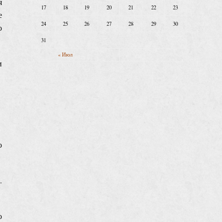
я
17
18
19
20
21
22
23
е
24
25
26
27
28
29
30
ю
31
« Июл
и
ю
.
ю