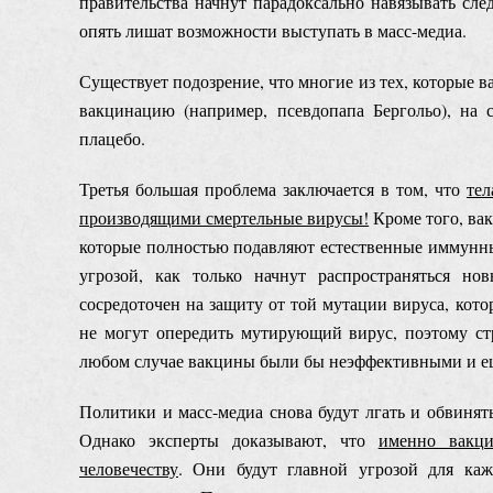
правительства начнут парадоксально навязывать сл
опять лишат возможности выступать в масс-медиа.
Существует подозрение, что многие из тех, которые
вакцинацию (например, псевдопапа Бергольо), на 
плацебо.
Третья большая проблема заключается в том, что
тел
производящими смертельные вирусы!
Кроме того, вак
которые полностью подавляют естественные иммунн
угрозой, как только начнут распространяться н
сосредоточен на защиту от той мутации вируса, кот
не могут опередить мутирующий вирус, поэтому ст
любом случае вакцины были бы неэффективными и е
Политики и масс-медиа снова будут лгать и обвинят
Однако эксперты доказывают, что
именно вакци
человечеству
. Они будут главной угрозой для каж