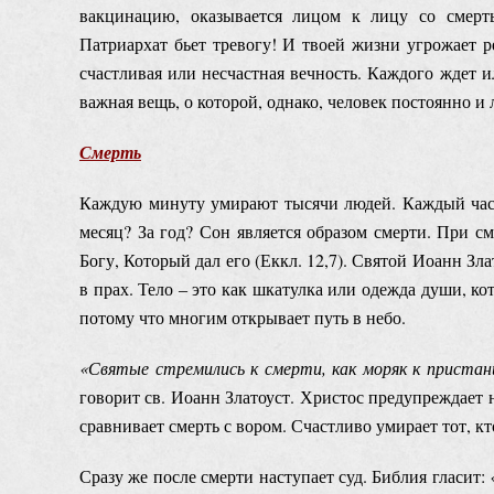
вакцинацию, оказывается лицом к лицу со смерт
Патриархат бьет тревогу! И твоей жизни угрожает ре
счастливая или несчастная вечность. Каждого ждет ил
важная вещь, о которой, однако, человек постоянно и
Смерть
Каждую минуту умирают тысячи людей. Каждый час у
месяц? За год? Сон является образом смерти. При см
Богу, Который дал его (Еккл. 12,7). Святой Иоанн Зл
в прах. Тело ‒ это как шкатулка или одежда души, ко
потому что многим открывает путь в небо.
«Святые стремились к смерти, как моряк к пристани
говорит св. Иоанн Златоуст. Христос предупреждает н
сравнивает смерть с вором. Счастливо умирает тот, кт
Сразу же после смерти наступает суд. Библия гласит: