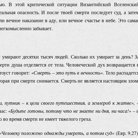
ью. В этой критической ситуации Византийский Вселенски
альная опасность. И после твоей смерти последует суд, а зате
и вечное наказание в аду, или вечное счастье в небе. Это сама
 легкомысленно забывает.
мирают десятки тысяч людей. Сколько их умирает за день? З
ерти душа отделяется от тела. Человеческий дух возвращается 
атоуст говорит:
«Смерть ‒ это путь в вечность»
. Тело распадетс
торая при смерти снимается. Смерть не является настоящим злом
, путник ‒ к цели своего путешествия, а землероб к жатве»,
ас:
«Будьте готовы, потому что не знаете ни дня, ни часа!»
‒ 
о во время смерти не имеет тяжелого греха.
«
Человеку п
оложено однажды умереть, а потом суд»
(Евр. 9,27)