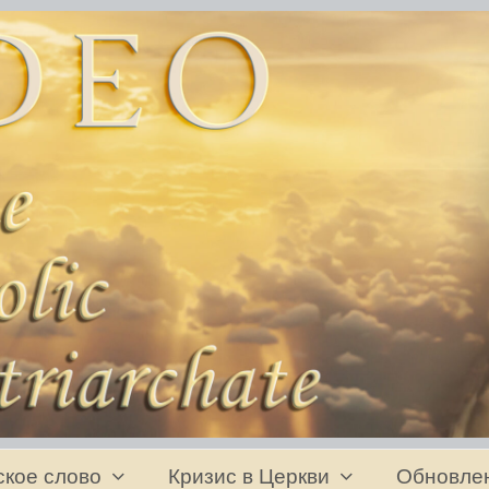
ское слово
Кризис в Церкви
Обновле