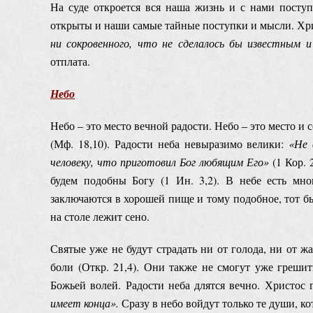
На суде откроется вся наша жизнь и с нами посту
открыты и наши самые тайные поступки и мысли. Хр
ни сокровенного, что не сделалось бы известным 
отплата.
Небо
Небо ‒ это место вечной радости. Небо ‒ это место и 
(Мф. 18,10). Радости неба невыразимо велики:
«
Н
е
человеку, что приготовил Бог любящим Его
»
(1 Кор.
будем подобны Богу (1 Ин. 3,2). В небе есть мно
заключаются в хорошей пище и тому подобное, тот бы
на столе лежит сено.
Святые уже не будут страдать ни от голода, ни от жа
боли (Откр. 21,4). Они также не смогут уже грешит
Божьей волей. Радости неба длятся вечно. Христос 
имеет конца».
Сразу в небо войдут только те души, ко