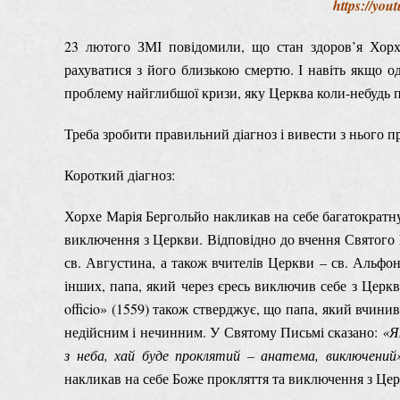
https://y
23 лютого ЗМІ повідомили, що стан здоров’я Хорх
рахуватися з його близькою смертю. І навіть якщо о
проблему найглибшої кризи, яку Церква коли-небудь п
Треба зробити правильний діагноз і вивести з нього 
Короткий діагноз:
Хорхе Марія Бергольйо накликав на себе багатократн
виключення з Церкви. Відповідно до вчення Святого Пи
св. Августина, а також вчителів Церкви – св. Альфон
інших, папа, який через єресь виключив себе з Церкв
officio» (1559) також стверджує, що папа, який вчинив
недійсним і нечинним. У Святому Письмі сказано:
«Я
з неба, хай буде проклятий – анатема, виключений
накликав на себе Боже прокляття та виключення з Цер