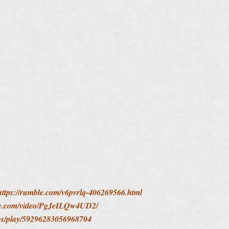
https://rumble.com/v6pvrlq-406269566.html
ute.com/video/PgJeILQw4UD2/
deos/play/59296283056968704