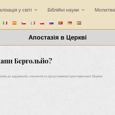
лізація у світі
Біблійні науки
Молитв
Апостазія в Церкві
папи Бергольйо?
ення до кардиналів, єпископів та представників християнських Церков