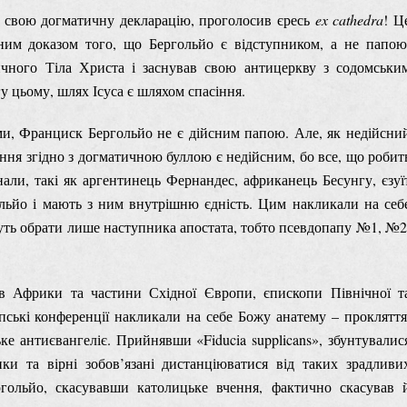
и свою догматичну декларацію, проголосив єресь
ex cathedra
! Ц
ним доказом того, що Бергольйо є відступником, а не папою
тичного Тіла Христа і заснував свою антицеркву з содомськи
гу цьому, шлях Ісуса є шляхом спасіння.
и, Франциск Бергольйо не є дійсним папою. Але, як недійсни
ення згідно з догматичною буллою є недійсним, бо все, що робит
нали, такі як аргентинець Фернандес, африканець Бесунгу, єзуї
гольйо і мають з ним внутрішню єдність. Цим накликали на себ
уть обрати лише наступника апостата, тобто псевдопапу №1, №2
ів Африки та частини Східної Європи, єпископи Північної т
пські конференції накликали на себе Божу анатему – прокляття
е антиєвангеліє. Прийнявши «Fiducia supplicans», збунтувалис
и та вірні зобов’язані дистанціюватися від таких зрадливи
гольйо, скасувавши католицьке вчення, фактично скасував 