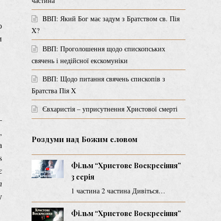
частина
BВП: Який Бог має задум з Братством св. Пія
о
X?
и
ВВП: Проголошення щодо єпископських
свячень і недійсної екскомуніки
ВВП: Щодо питання свячень єпископів з
Братства Пія X
Євхаристія – уприсутнення Христової смерті
–
,
Роздуми над Божим словом
а
s
Фільм “Христове Воскресіння”
є
3 серія
л
1 частина 2 частина Дивіться…
у
Фільм “Христове Воскресіння”