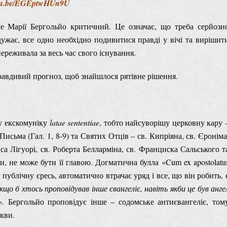
outu.be/EGEptwHUn9U
е Марії Бергольйо критичний. Це означає, що треба серйозн
дужає, все одно необхідно подивитися правді у вічі та вирішит
ереживала за весь час свого існування.
правдивий прогноз, щоб знайшлося рятівне рішення.
у екскомуніку
latae sententiae
, тобто найсуворішу церковну кару 
сьма (Гал. 1, 8-9) та Святих Отців – св. Кипріяна, св. Єроніма
са Лігуорі, св. Роберта Белларміна, св. Франциска Сальського т
и, не може бути її главою. Догматична булла «Cum ex apostolatu
 публічну єресь, автоматично втрачає уряд і все, що він робить, 
кщо б хтось проповідував інше євангеліє, навіть якби це був анге
».
Бергольйо проповідує інше – содомське антиєвангеліє, том
кви.