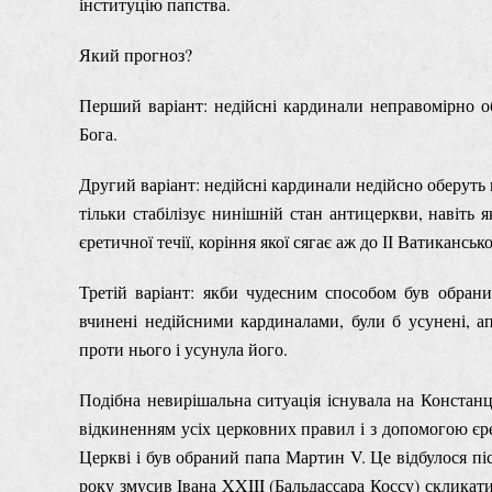
інституцію папства.
Який прогноз?
Перший варіант: недійсні кардинали неправомірно 
Бога.
Другий варіант: недійсні кардинали недійсно оберуть
тільки стабілізує нинішній стан антицеркви, навіть 
єретичної течії, коріння якої сягає аж до ІІ Ватиканськ
Третій варіант: якби чудесним способом був обран
вчинені недійсними кардиналами, були б усунені, ап
проти нього і усунула його.
Подібна невирішальна ситуація існувала на Констанц
відкиненням усіх церковних правил і з допомогою єр
Церкві і був обраний папа Мартин V. Це відбулося пі
року змусив Івана XXIII (Бальдассара Коссу) скликат