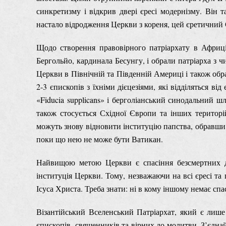
синкретизму і відкрив двері єресі модернізму. Він
настало відродження Церкви з кореня, цей єретичний 
Щодо створення правовірного патріархату в Африці
Бергольйо, кардинала Бесунгу, і обрали патріарха з ч
Церкви в Північній та Південній Америці і також обр
2-3 єпископів з їхніми дієцезіями, які відділяться 
«Fiducia supplicans» і берголіанський синодальний 
також стосується Східної Європи та інших територі
можуть знову відновити інституцію папства, обравши 
поки що нею не може бути Ватикан.
Найвищою метою Церкви є спасіння безсмертних ду
інституція Церкви. Тому, незважаючи на всі єресі та 
Ісуса Христа. Треба знати: ні в кому іншому немає спас
Візантійський Вселенський Патріархат, який є лише
єпископів, священників та вірних до молитви. З’єднайт