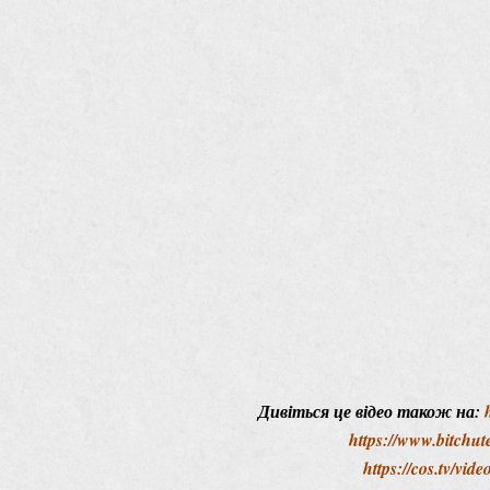
Дивіться це відео також на:
https://www.bitch
https://cos.tv/vi