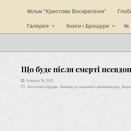
Фільм “Христове Воскресіння”
Глоба
Галерея
Книги і Брошури
Що буде після смерті псевдо
February 28, 2025
Апостазія в Церкві
,
Заклики до покаяння і визнання віри
,
Зверн