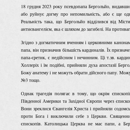
18 грудня 2023 року псевдопапа Бергольйо, видавш
або руйнує догму про непомильність, або є ще од
Реальність така, що Бергольйо відділився від Міс
антиєвангелієм, яка є шляхом до загибелі. На протива
Згідно з догматичним вченням і церковними канонам
папа, він призначив більшість кардиналів. Їх признач
папа-єретик, є недійсним і нечинним. Ці т.зв. карди
Холлеріх і їм подібні, прийняли духа апостазії Бер
Божу анатему і не можуть обрати дійсного папу. Мож
№3 тощо.
Однак трагедія полягає в тому, що окрім єпископ
Південної Америки та Західної Європи через єписко
Вони зреклися Євангелія Христа і прийняли содомськ
проти Бога і виключили себе з Церкви. Священник
єпископів. Католицька Церква не має папи, а Бер