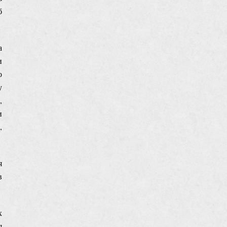
б
а
и
о
у
,
и
,
я
в
х
я