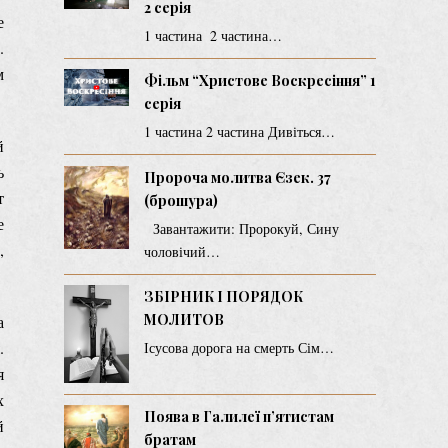
2 серія
е
1 частина 2 частина…
.
м
Фільм “Христове Воскресіння” 1
серія
1 частина 2 частина Дивіться…
й
ь
Пророча молитва Єзек. 37
т
(брошура)
е
Завантажити: Пророкуй, Сину
,
чоловічий…
ЗБІРНИК І ПОРЯДОК
МОЛИТОВ
а
.
Ісусова дорога на смерть Сім…
я
х
Поява в Галилеї п’ятистам
й
братам