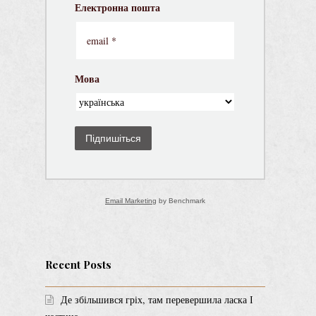
Електронна пошта
Мова
Підпишіться
Email Marketing
by Benchmark
Recent Posts
Де збільшився гріх, там перевершила ласка І