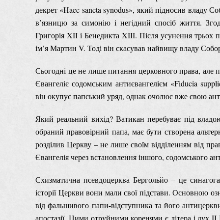
декрет «Haec sancta synodus», який підносив владу Со
в’язницю за симонію і негідний спосіб життя. Зго
Григорія XII і Бенедикта XIII. Після усунення трьо
ім’я Мартин V. Тоді він скасував найвищу владу Собор
Сьогодні це не лише питання церковного права, але 
Євангеліє содомським антиєвангелієм «Fiducia suppl
він окупує папський уряд, однак очолює вже свою ан
Який реальний вихід? Ватикан перебуває під владо
обраний правовірний папа, має бути створена альтер
розділив Церкву – не лише своїм відділенням від пра
Євангелія через встановлення іншого, содомського ант
Схизматична псевдоцерква Бергольйо – це синагога 
історії Церкви вони мали свої підстави. Основною озн
від фальшивого папи-відступника та його антицеркви
апостазії. Цими отруйними коренями є літера і дух II