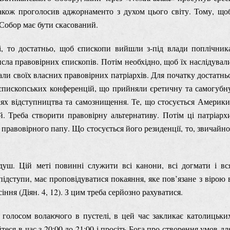
 також проголосив аджорнаменто з духом цього світу. Тому, що
Собор має бути скасований.
, то достатньо, щоб єпископи вийшли з-під влади поплічник
исла правовірних єпископів. Потім необхідно, щоб їх наслідувал
али своїх власних правовірних патріархів. Для початку достатнь
від єпископських конференцій, що прийняли єретичну та самогубн
шлях відступництва та самознищення. Те, що стосується Америки
й. Треба створити правовірну альтернативу. Потім ці патріарх
правовірного папу. Що стосується його резиденції, то, звичайно
ш. Цій меті повинні служити всі канони, всі догмати і вс
підступи, має проповідуватися покаяння, яке пов’язане з вірою 
іння (Діян. 4, 12). З цим треба серйозно рахуватися.
 голосом волаючого в пустелі, в цей час закликає католицьки
еся в час з 20:00 до 21:00 і просіть Бога про створення умов дл