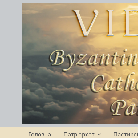
Головна
Патріархат
Пастирс