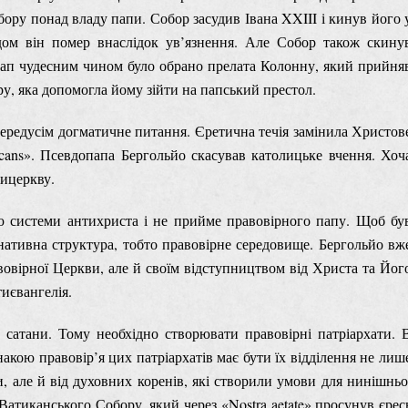
бору понад владу папи. Собор засудив Івана XXIII і кинув його 
дом він помер внаслідок ув’язнення. Але Собор також скину
х пап чудесним чином було обрано прелата Колонну, який прийня
у, яка допомогла йому зійти на папський престол.
передусім догматичне питання. Єретична течія замінила Христов
icans». Псевдопапа Бергольйо скасував католицьке вчення. Хоч
тицеркву.
ю системи антихриста і не прийме правовірного папу. Щоб бу
нативна структура, тобто правовірне середовище. Бергольйо вж
вовірної Церкви, але й своїм відступництвом від Христа та Йог
иєвангелія.
сатани. Тому необхідно створювати правовірні патріархати. 
акою правовір’я цих патріархатів має бути їх відділення не лиш
, але й від духовних коренів, які створили умови для нинішньо
 Ватиканського Собору, який через «Nostra aetate» просунув єрес