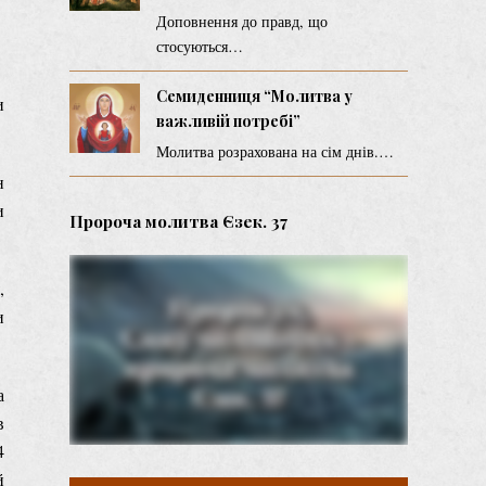
Доповнення до правд, що
стосуються…
Семиденниця “Молитва у
и
важливій потребі”
Молитва розрахована на сім днів.…
н
и
Пророча молитва Єзек. 37
,
и
а
в
4
й