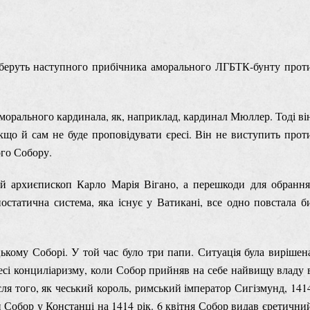
оберуть наступного прибічника аморального ЛГБТК-бунту прот
 морального кардинала, як, наприклад, кардинал Мюллер. Тоді ві
якщо й сам не буде проповідувати єресі. Він не виступить прот
ого Собору.
ий архиєпископ Карло Марія Вігано, а перешкоди для обрання
остатична система, яка існує у Ватикані, все одно повстала б
ькому Соборі. У той час було три папи. Ситуація була вирішен
есі конциліаризму, коли Собор прийняв на себе найвищу владу 
сля того, як чеський король, римський імператор Сигізмунд, 141
и Собор у Констанці на 1414 рік. 6 квітня Собор видав єретични