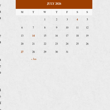
JULY 2026
у
в
M
T
W
T
F
S
S
в
4
1
2
3
5
6
7
8
9
10
11
12
е
14
13
15
16
17
18
19
а
20
21
22
23
24
25
26
27
28
29
30
31
в
« Jun
е
о
В
е
ї
ь