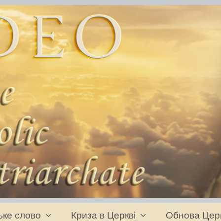
ьке слово
Криза в Церкві
Обнова Цер