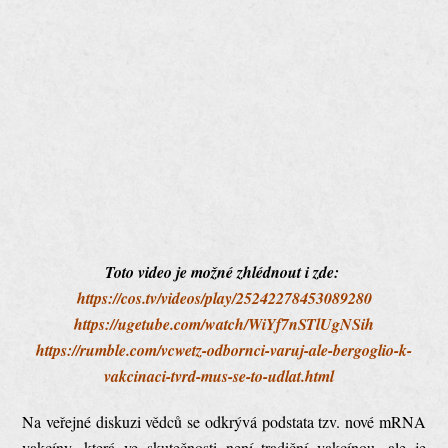
Toto video je možné zhlédnout i zde:
https://cos.tv/videos/play/25242278453089280
https://ugetube.com/watch/WiYf7nSTlUgNSih
https://rumble.com/vcwetz-odbornci-varuj-ale-bergoglio-k-
vakcinaci-tvrd-mus-se-to-udlat.html
Na veřejné diskuzi vědců se odkrývá podstata tzv. nové mRNA
vakcíny, která ve skutečnosti není tradiční vakcínou, ale je