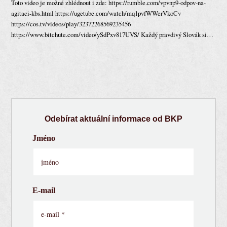
Toto video je možné zhlédnout i zde: https://rumble.com/vpvnp9-odpov-na-
agitaci-kbs.html https://ugetube.com/watch/mq1pvfWWerVkoCv
https://cos.tv/videos/play/32372268569235456
https://www.bitchute.com/video/ySdPxv817UVS/ Každý pravdivý Slovák si…
Odebírat aktuální informace od BKP
Jméno
E-mail