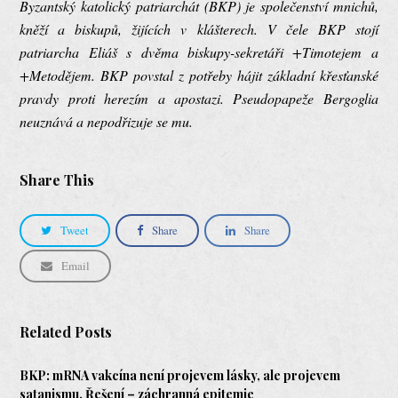
Byzantský katolický patriarchát (BKP) je společenství mnichů,
kněží a biskupů, žijících v klášterech. V čele BKP stojí
patriarcha Eliáš s dvěma biskupy-sekretáři +Timotejem a
+Metodějem. BKP povstal z potřeby hájit základní křesťanské
pravdy proti herezím a apostazi. Pseudopapeže Bergoglia
neuznává a nepodřizuje se mu.
Share This
Tweet
Share
Share
Email
Related Posts
BKP: mRNA vakcína není projevem lásky, ale projevem
satanismu. Řešení – záchranná epitemie