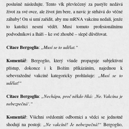
poslušně následujte. Tento vlk převlečený za pastýře nedává
život za své ovce, ale život jim bere, a navíc je strhává do věčné
záhuby! On si umí zařídit, aby mu mRNA vakcínu nedali, jenže
to katolíci nesmí vědět. Musí tomuto profesionálnímu
podvodníkovi a lháři – ke své zhoubě – slepě důvěřovat.
Citace Bergoglia
:
„Musí se to udělat.“
Komentář
: Bergoglio, který všude propaguje subjektivní
přístup, dokonce i k Božím přikázáním, najednou k
sebevražedné vakcíně kategoricky prohlašuje:
„Musí se to
udělat!“
Citace Bergoglia
:
„Nechápu, proč někdo říká: ‚Ne. Vakcína je
nebezpečná‘.“
Komentář
: Všichni svědomití odborníci a vědci se jednotně
shodují na postoji:
„Ne vakcíně! Je nebezpečná!“
Bergoglio,