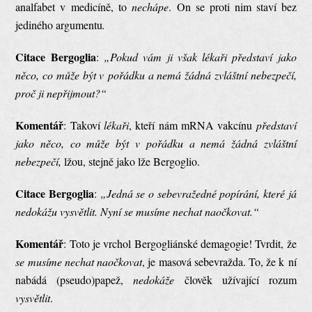
analfabet v medicíně, to
nechápe
. On se proti nim staví bez
jediného argumentu
.
Citace Bergoglia
:
„Pokud vám ji však lékaři představí jako
něco, co může být v pořádku a nemá žádná zvláštní nebezpečí,
proč ji nepřijmout?“
Komentář
: Takoví
lékaři
, kteří nám mRNA vakcínu
představí
jako něco, co může být v pořádku a nemá žádná zvláštní
nebezpečí,
lžou, stejně jako lže Bergoglio.
Citace Bergoglia
:
„Jedná se o sebevražedné popírání, které já
nedokážu vysvětlit. Nyní se musíme nechat naočkovat.“
Komentář
: Toto je vrchol Bergogliánské demagogie! Tvrdit, že
se
musíme nechat naočkovat
, je masová sebevražda. To, že k ní
nabádá (pseudo)papež,
nedokáže
člověk užívající rozum
vysvětlit
.