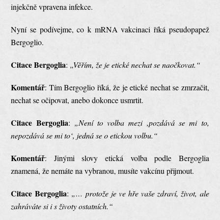
injekčně vpravena infekce.
Nyní se podívejme, co k mRNA vakcinaci říká pseudopapež
Bergoglio.
Citace Bergoglia
:
„Věřím, že je etické nechat se naočkovat.“
Komentář
: Tím Bergoglio říká, že je etické nechat se zmrzačit,
nechat se očipovat, anebo dokonce usmrtit.
Citace Bergoglia
:
„Není to volba mezi ‚pozdává se mi to,
nepozdává se mi to‘, jedná se o etickou volbu.“
Komentář
: Jinými slovy etická volba podle Bergoglia
znamená, že nemáte na vybranou, musíte vakcínu přijmout.
Citace Bergoglia
:
„… protože je ve hře vaše zdraví, život, ale
zahráváte si i s životy ostatních.“