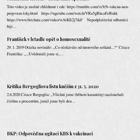
Toto video je možné zhlédnout i zde: https://rumble.com/vr3t5t-vakcna-nen-
projevem-lsky.html https://ugetube.com/watch/VRa5gRhcaFeBxkk
https://www.bitchute.com/video/wAtKIi2j7ikf/ Nepodplatitelní odborníci
bijí…
František v letadle opět o homosexualitě
29. 1. 2019 Otázka novináře: „Co očekáváte od únorového setkání...?“ Citace
Františka: „...Uvědomili jsme si,…
Kritika Bergogliova listu kněžím z 31. 5. 2020
2.6.2020 Citace Bergoglia: „Všichni jsme (během karantény) naslouchali
číslům a procentům, jimiž jsme byli den…
BKP: Odpověď na agitaci KBS k vakcinaci