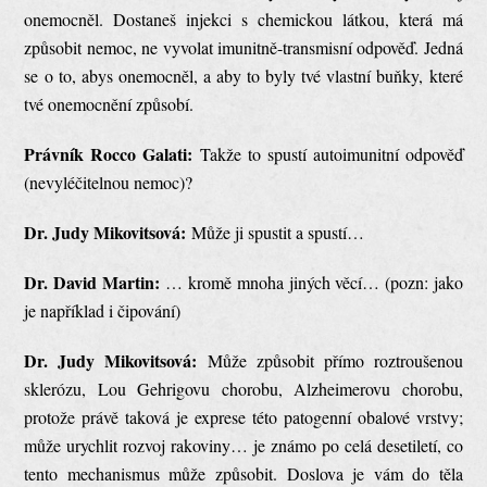
onemocněl. Dostaneš injekci s chemickou látkou, která má
způsobit nemoc, ne vyvolat imunitně-transmisní odpověď. Jedná
se o to, abys onemocněl, a aby to byly tvé vlastní buňky, které
tvé onemocnění způsobí.
Právník Rocco Galati:
Takže to spustí autoimunitní odpověď
(nevyléčitelnou nemoc)?
Dr. Judy Mikovitsová:
Může ji spustit a spustí…
Dr. David Martin:
… kromě mnoha jiných věcí… (pozn: jako
je například i čipování)
Dr. Judy Mikovitsová:
Může způsobit přímo roztroušenou
sklerózu, Lou Gehrigovu chorobu, Alzheimerovu chorobu,
protože právě taková je exprese této patogenní obalové vrstvy;
může urychlit rozvoj rakoviny… je známo po celá desetiletí, co
tento mechanismus může způsobit. Doslova je vám do těla