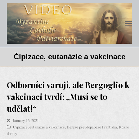
Čipizace, eutanázie a vakcinace
Odborníci varují, ale Bergoglio k
vakcinaci tvrdí: „Musí se to
udělat!“
January 16, 2021
Čipizace, eutanázie a vakcinace
,
Hereze pseudopapeže Františka
,
Různé
dopisy