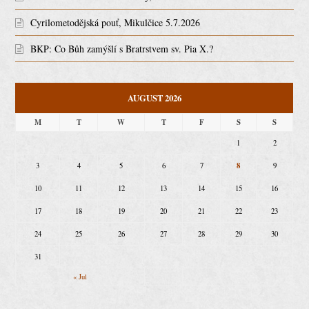
Cyrilometodějská pouť, Mikulčice 5.7.2026
BKP: Co Bůh zamýšlí s Bratrstvem sv. Pia X.?
AUGUST 2026
M
T
W
T
F
S
S
1
2
8
3
4
5
6
7
9
10
11
12
13
14
15
16
17
18
19
20
21
22
23
24
25
26
27
28
29
30
31
« Jul