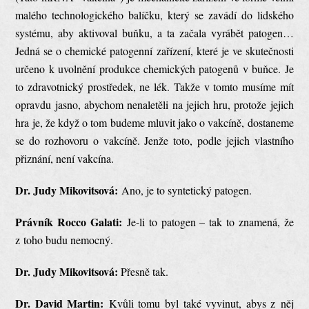
malého technologického balíčku, který se zavádí do lidského
systému, aby aktivoval buňku, a ta začala vyrábět patogen…
Jedná se o chemické patogenní zařízení, které je ve skutečnosti
určeno k uvolnění produkce chemických patogenů v buňce. Je
to zdravotnický prostředek, ne lék. Takže v tomto musíme mít
opravdu jasno, abychom nenaletěli na jejich hru, protože jejich
hra je, že když o tom budeme mluvit jako o vakcíně, dostaneme
se do rozhovoru o vakcíně. Jenže toto, podle jejich vlastního
přiznání, není vakcína.
Dr. Judy Mikovitsová:
Ano, je to syntetický patogen.
Právník Rocco Galati:
Je-li to patogen – tak to znamená, že
z toho budu nemocný.
Dr. Judy Mikovitsová:
Přesně tak.
Dr. David Martin:
Kvůli tomu byl také vyvinut, abys z něj