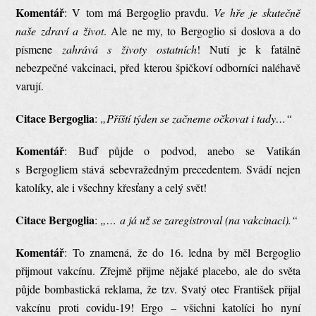
Komentář
: V tom má Bergoglio pravdu.
Ve hře je skutečně
naše zdraví a život
. Ale ne my, to Bergoglio si doslova a do
písmene
zahrává s životy ostatních
! Nutí je k fatálně
nebezpečné vakcinaci, před kterou špičkoví odborníci naléhavě
varují.
Citace Bergoglia
:
„Příští týden se začneme očkovat i tady…“
Komentář
: Buď půjde o podvod, anebo se Vatikán
s Bergogliem stává sebevražedným precedentem. Svádí nejen
katolíky, ale i všechny křesťany a celý svět!
Citace Bergoglia
:
„… a já už se zaregistroval (na vakcinaci).“
Komentář
: To znamená, že do 16. ledna by měl Bergoglio
přijmout vakcínu. Zřejmě přijme nějaké placebo, ale do světa
půjde bombastická reklama, že tzv. Svatý otec František přijal
vakcínu proti covidu-19! Ergo – všichni katolíci ho nyní