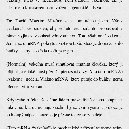
nástrojem k masovému zmrzačení a genocidě lidstva.
Dr. David Martin:
Musíme si v tom udělat jasno. Výraz
„vakcína“ se používá, aby se tuto věc podařilo propašovat v
rámci výjimek v oblasti zdravotnictví. Toto však není vakcína.
Jedná se o mRNA pokrytou vrstvou tuků, která je dopravena do
buňky… aby ta začala tvořit patogen.
(Normální) vakcína musí stimulovat imunitu člověka, který ji
přijímá, ale také musí přerušit přenos nákazy. A to tato (mRNA)
„vakcína“ nedělá. Vlákno mRNA, které putuje do buňky, nemá
přenosu viru zabránit.
Kdybychom řekli, že dáme lidem preventivně chemoterapii na
rakovinu, kterou nemají, všichni by se vám vysmáli, protože je
to hloupý nápad. Jenže to je přesně to, co se zde děje!
(Tato mRNA “vakcína”) je mechanické zařízení ve formě velmi