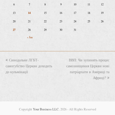
6
7
8
9
10
11
12
14
13
15
16
17
18
19
20
21
22
23
24
25
26
27
28
29
30
31
« Jun
previous
Синодальне ЛГБТ-
ВВП: Чи зупинять процес
next
самогубство Церкви доходить
post:
самознищення Церкви нові
post:
до кульмінації
патріархати в Америці та
Африці?
Copyright
Your Business LLC.
2026 - All Rights Reserved