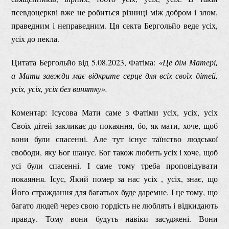
псевдоцеркві вже не робиться різниці між добром і злом,
праведним і неправедним. Ця секта Бергольйо веде усіх,
усіх до пекла.
Цитата Бергольйо від 5.08.2023, Фатіма:
«Це дім Матері,
а Мати завжди має відкрите серце для всіх своїх дітей,
усіх, усіх, усіх без винятку».
Коментар: Ісусова Мати саме з Фатіми усіх, усіх, усіх
Своїх дітей закликає до покаяння, бо, як мати, хоче, щоб
вони були спасенні. Але тут існує таїнство людської
свободи, яку Бог шанує. Бог також любить усіх і хоче, щоб
усі були спасенні. І саме тому треба проповідувати
покаяння. Ісус, Який помер за нас усіх , усіх, знає, що
Його страждання для багатьох буде даремне. І це тому, що
багато людей через свою гордість не люблять і відкидають
правду. Тому вони будуть навіки засуджені. Вони