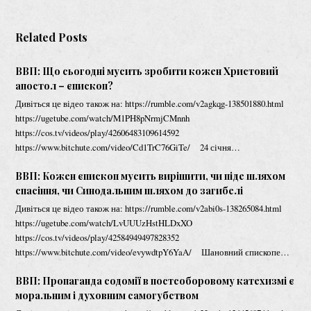
Related Posts
ВВП: Що сьогодні мусить зробити кожен Христовий
апостол – єпископ?
Дивіться це відео також на: https://rumble.com/v2agkqg-138501880.html
https://ugetube.com/watch/M1PH8pNrmjCMnnh
https://cos.tv/videos/play/42606483109614592
https://www.bitchute.com/video/Cd1TrC76GiTe/ 24 січня…
ВВП: Кожен єпископ мусить вирішити, чи піде шляхом
спасіння, чи Синодальним шляхом до загибелі
Дивіться це відео також на: https://rumble.com/v2abi0s-138265084.html
https://ugetube.com/watch/LvUUUzHstHLDxXO
https://cos.tv/videos/play/42584949497828352
https://www.bitchute.com/video/evywdtpY6YaA/ Шановний єпископе…
ВВП: Пропаганда содомії в постсоборовому катехизмі є
моральним і духовним самогубством