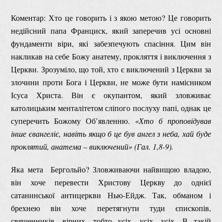
Коментар: Хто це говорить і з якою метою? Це говорить
недійсний папа Франциск, який заперечив усі основні
фундаменти віри, які забезпечують спасіння. Цим він
накликав на себе Божу анатему, прокляття і виключення з
Церкви. Зрозуміло, що той, хто є виключений з Церкви за
злочини проти Бога і Церкви, не може бути намісником
Ісуса Христа. Він є окупантом, який зловживає
католицьким менталітетом сліпого послуху папі, однак це
суперечить Божому Об’явленню.
«Хто б проповідував
інше євангеліє, навіть якщо б це був ангел з неба, хай буде
проклятий, анатема – виключений» (Гал. 1,8-9).
Яка мета Бергольйо? Зловживаючи найвищою владою,
він хоче перевести Христову Церкву до однієї
сатанинської антицеркви Нью-Ейдж. Так, обманом і
брехнею він хоче перетягнути туди єпископів,
священників, вірних, тобто усіх, усіх, усіх. В такій