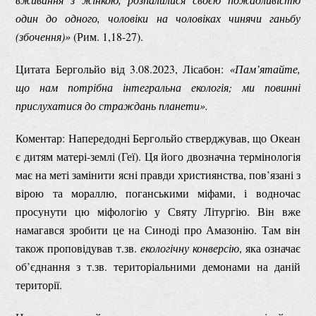
один до одного, чоловіки на чоловіках чинячи ганьбу
(збочення)»
(Рим. 1,18-27).
Цитата Бергольйо від 3.08.2023, Лісабон:
«Пам’ятайте,
що нам потрібна
інтегральна екологія; ми повинні
прислухатися до страждань планети».
Коментар: Напередодні Бергольйо стверджував, що Океан
є дитям матері-землі (Геї). Ця його двозначна термінологія
має на меті замінити ясні правди християнства, пов’язані з
вірою та мораллю, поганськими міфами, і водночас
просунути цю міфологію у Святу Літургію. Він вже
намагався зробити це на Синоді про Амазонію. Там він
також проповідував т.зв.
екологічну конверсію
, яка означає
об’єднання з т.зв. територіальними демонами на даній
території.