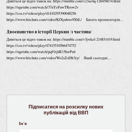
Дивіться це відео також на: https://rumble.com/v23ae4q-126456074.html
https://ugetube.com/watch/37nYzFuwTRrow2v
https://cos.tv/videos/play/41410295390048256
https://www.bitchute.com/video/KfXyuhwe9XbL/ Багато пропагаторів…
Двоєпапство в історії Церкви /1 частина/
Дивіться це відео також на: https://rumble.com/v3jwkzf-214831419.html
https://cos.tv/videos/play/47415510566474752
https://ugetube.com/watch/pq91tjhR15hwPa6
https://www.bitchute.com/video/Wo2sZoDIr3iy/ Який сьогодні…
Підписатися на розсилку нових
публікацій від ВВП
Ім'я