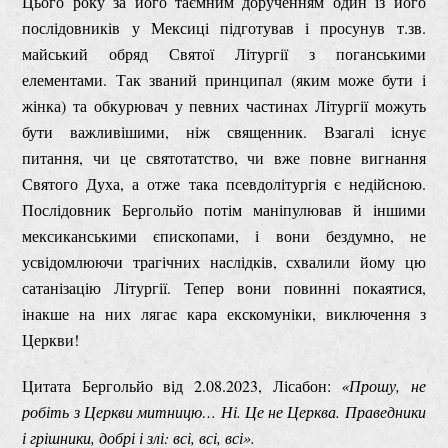
Цього року за його таємним дорученням один із його
послідовників у Мексиці підготував і просунув т.зв.
майський обряд Святої Літургії з поганськими
елементами. Так званий принципал (яким може бути і
жінка) та обкурювач у певних частинах Літургії можуть
бути важливішими, ніж священник. Взагалі існує
питання, чи це святотатство, чи вже повне вигнання
Святого Духа, а отже така псевдолітургія є недійсною.
Послідовник Бергольйо потім маніпулював й іншими
мексиканськими єпископами, і вони бездумно, не
усвідомлюючи трагічних наслідків, схвалили йому цю
сатанізацію Літургії. Тепер вони повинні покаятися,
інакше на них лягає кара екскомуніки, виключення з
Церкви!
Цитата Бергольйо від 2.08.2023, Лісабон:
«Прошу, не
робіть з Церкви митницю… Ні. Це не Церква. Праведники
і грішники, добрі і злі: всі, всі, всі».