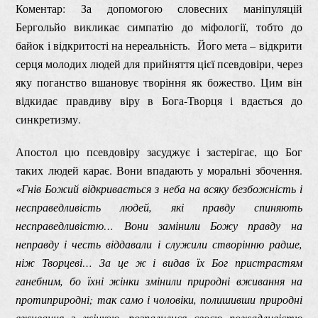
Коментар: За допомогою словесних маніпуляцій
Бергольйо викликає симпатію до міфології, тобто до
байок і відкритості на нереальність. Його мета – відкрити
серця молодих людей для прийняття цієї псевдовіри, через
яку поганство вшановує творіння як божество. Цим він
відкидає правдиву віру в Бога-Творця і вдається до
синкретизму.
Апостол цю псевдовіру засуджує і застерігає, що Бог
таких людей карає. Вони впадають у моральні збочення.
«Гнів Божий відкривається з неба на всяку безбожність і
несправедливість людей, які правду спиняють
несправедливістю… Вони замінили Божу правду на
неправду і честь віддавали і служили створінню радше,
ніж Творцеві… За це ж і видав їх Бог пристрастям
ганебним, бо їхні жінки змінили природні вживання на
протиприродні; так само і чоловіки, полишивши природні
вживання з жінкою, розпалилися своєю пожадливістю