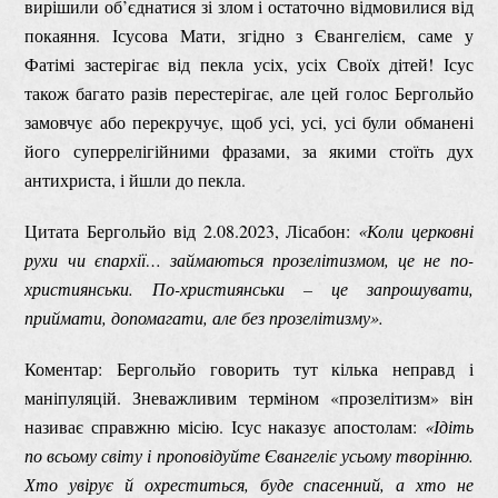
вирішили об’єднатися зі злом і остаточно відмовилися від
покаяння. Ісусова Мати, згідно з Євангелієм, саме у
Фатімі застерігає від пекла усіх, усіх Своїх дітей! Ісус
також багато разів перестерігає, але цей голос Бергольйо
замовчує або перекручує, щоб усі, усі, усі були обманені
його суперрелігійними фразами, за якими стоїть дух
антихриста, і йшли до пекла.
Цитата Бергольйо від 2.08.2023, Лісабон:
«Коли церковні
рухи чи єпархії… займаються прозелітизмом, це не по-
християнськи. По-християнськи – це запрошувати,
приймати, допомагати, але без прозелітизму».
Коментар: Бергольйо говорить тут кілька неправд і
маніпуляцій. Зневажливим терміном «прозелітизм» він
називає справжню місію. Ісус наказує апостолам:
«Ідіть
по всьому світу і проповідуйте Євангеліє усьому творінню.
Хто увірує й охреститься, буде спасенний, а хто не