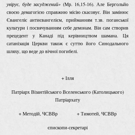
увірує, буде засуджений»
(Мр. 16,15-16). Але Бергольйо
своєю демагогією справжню місію скасовує. Він замінює
Євангеліє антиєвангелієм, прийманням т.зв. поганської
культури і посвячуванням себе демонам. Він сам створив
прецедент у Канаді під керівництвом шамана. Ця
сатанізація Церкви також є суттю його Синодального
шляху, що веде до вічної погибелі.
+ Ілля
Патріарх Візантійського Вселенського (Католицького)
Патріархату
+ Методій, ЧСВВр + Тимотей, ЧСВВр
єпископи-секретарі