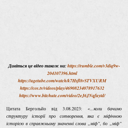
Дивіться це відео також на:
https://rumble.com/v3diq9w-
204107396.html
https://ugetube.com/watch/k7Hsfl8vSTVXURM
https://cos.tv/videos/play/46908234078917632
https://www.bitchute.com/video/2eJ6JNqfuytd/
Цитата Бергольйо від 3.08.2023:
«…коли бачимо
структуру історії про сотворення, яка є міфічною
історією в справжньому значенні слова „міф”, бо „міф”