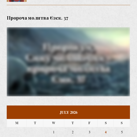
Пророча молитва Єзек. 37
JULY 2026
M
T
W
T
F
S
S
4
1
2
3
5