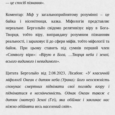
— це спосіб пізнання».
Коментар:
Міф
у загальноприйнятому розумінні – це
байка і нісенітниця, казка. Міфологія представляє
нереальне. Бергольйо свідомо релятивізує віру в Бога-
Творця, тобто віру, виправдану розумним пізнанням
реальності, і зараховує її до сфери міфів, тобто міфології та
байок. При цьому ставить під сумнів перший член
«Символу віри»:
«Вірую в Бога, …Творця неба і землі,
всього видимого і невидимого».
Цитата Бергольйо від 2.08.2023, Лісабон:
«У класичній
міфології Океан є дитям неба (Урана): його неосяжність
спонукає смертних піднімати свої погляди вгору і
підніматися в нескінченність. Однак Океан також є
дитям (матері) Землі (Геї), яка обіймає і за
кликає нас
ніжно обійняти весь населений світ».