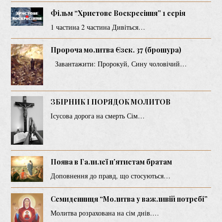
Фільм “Христове Воскресіння” 1 серія
1 частина 2 частина Дивіться…
Пророча молитва Єзек. 37 (брошура)
Завантажити: Пророкуй, Сину чоловічий…
ЗБІРНИК І ПОРЯДОК МОЛИТОВ
Ісусова дорога на смерть Сім…
Поява в Галилеї п’ятистам братам
Доповнення до правд, що стосуються…
Семиденниця “Молитва у важливій потребі”
Молитва розрахована на сім днів.…