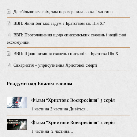
Де збільшився гріх, там перевершила ласка І частина
BВП: Який Бог має задум з Братством св. Пія X?
ВВП: Проголошення щодо єпископських свячень і недійсної
екскомуніки
ВВП: Щодо питання свячень єпископів з Братства Пія X
Євхаристія – уприсутнення Христової смерті
Роздуми над Божим словом
Фільм “Христове Воскресіння” 3 серія
1 частина 2 частина Дивіться…
Фільм “Христове Воскресіння” 2 серія
1 частина 2 частина…