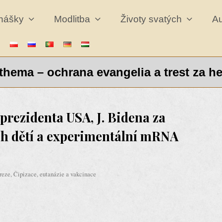
dnášky
Modlitba
Životy svatých
A
hema – ochrana evangelia a trest za h
rezidenta USA, J. Bidena za
h dětí a experimentální mRNA
reze
,
Čipizace, eutanázie a vakcinace