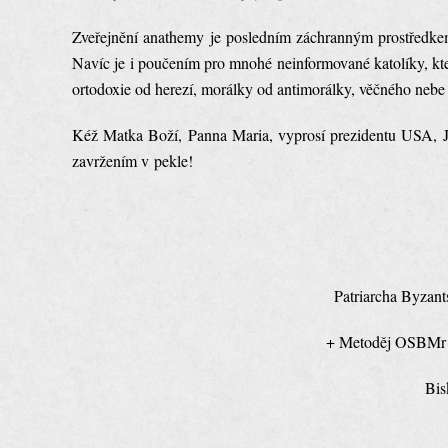
Zveřejnění anathemy je posledním záchranným prostředke
Navíc je i poučením pro mnohé neinformované katolíky, kteří
ortodoxie od herezí, morálky od antimorálky, věčného nebe
Kéž Matka Boží, Panna Maria, vyprosí prezidentu USA, Jo
zavržením v pekle!
Patriarcha Byzant
+ Metoděj O
Bis