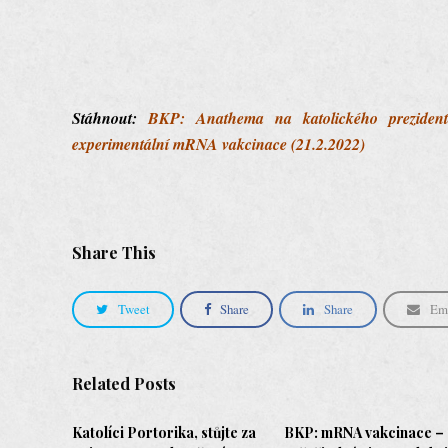
Stáhnout:
BKP: Anathema na katolického preziden
experimentální mRNA vakcinace (21.2.2022)
Share This
Tweet
Share
Share
Em
Related Posts
Katolíci Portorika, stůjte za
BKP: mRNA vakcinace –