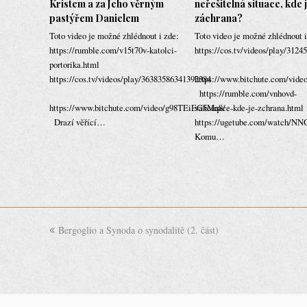
Kristem a za Jeho věrným
neřešitelná situace, kde 
pastýřem Danielem
záchrana?
Toto video je možné zhlédnout i zde:
Toto video je možné zhlédnout i
https://rumble.com/v15t70v-katolci-
https://cos.tv/videos/play/312
portorika.html
https://cos.tv/videos/play/36383586341392384
https://www.bitchute.com/v
https://rumble.com/vnhovd-
https://www.bitchute.com/video/g98TEiEG5Mq8/
vakcinace-kde-je-zchrana.ht
Drazí věřící…
https://ugetube.com/watch/
Komu…
previous
Bergoglio a Synoda o synodalitě (2. část)
post: