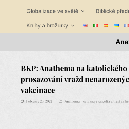
Globalizace ve světě
Biblické pře
Knihy a brožurky
Anat
BKP: Anathema na katolického p
prosazování vražd nenarozenýc
vakcinace
February 23, 2022
Anathema – ochrana evangelia a trest za he