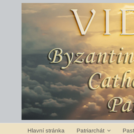
Hlavní stránka
Patriarchát
Past