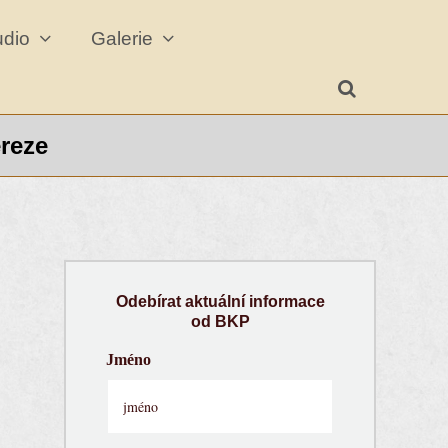
udio
Galerie
ereze
Odebírat aktuální informace
od BKP
Jméno