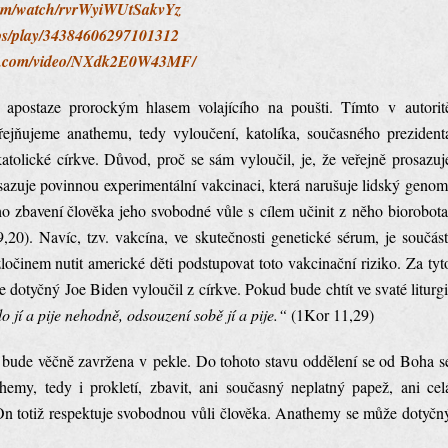
.com/watch/rvrWyiWUtSakvYz
deos/play/34384606297101312
ute.com/video/NXdk2E0W43MF/
í apostaze prorockým hlasem volajícího na poušti. Tímto v autorit
řejňujeme anathemu, tedy vyloučení, katolíka, současného prezident
tolické církve. Důvod, proč se sám vyloučil, je, že veřejně prosazuj
azuje povinnou experimentální vakcinaci, která narušuje lidský genom
ho zbavení člověka jeho svobodné vůle s cílem učinit z něho biorobota
20). Navíc, tzv. vakcína, ve skutečnosti genetické sérum, je součást
očinem nutit americké děti podstupovat toto vakcinační riziko. Za tyt
se dotyčný Joe Biden vyloučil z církve. Pokud bude chtít ve svaté liturgi
 jí a pije nehodně, odsouzení sobě jí a pije.“
(1Kor 11,29)
 bude věčně zavržena v pekle. Do tohoto stavu oddělení se od Boha s
my, tedy i prokletí, zbavit, ani současný neplatný papež, ani cel
n totiž respektuje svobodnou vůli člověka. Anathemy se může dotyčn