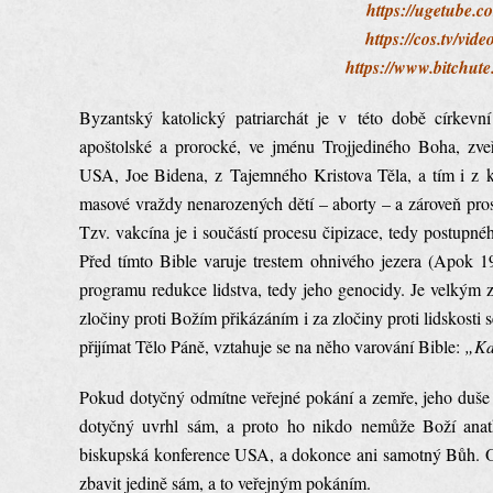
https://ugetube
https://cos.tv/vi
https://www.bitch
Byzantský katolický patriarchát je v této době církevn
apoštolské a prorocké, ve jménu Trojjediného Boha, zve
USA, Joe Bidena, z Tajemného Kristova Těla, a tím i z ka
masové vraždy nenarozených dětí – aborty – a zároveň pros
Tzv. vakcína je i součástí procesu čipizace, tedy postupné
Před tímto Bible varuje trestem ohnivého jezera (Apok 19,
programu redukce lidstva, tedy jeho genocidy. Je velkým zl
zločiny proti Božím přikázáním i za zločiny proti lidskosti 
přijímat Tělo Páně, vztahuje se na něho varování Bible:
„Kdo
Pokud dotyčný odmítne veřejné pokání a zemře, jeho duše
dotyčný uvrhl sám, a proto ho nikdo nemůže Boží anathe
biskupská konference USA, a dokonce ani samotný Bůh. O
zbavit jedině sám, a to veřejným pokáním.