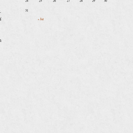
24
25
26
27
28
29
30
.
31
í
« Jul
m