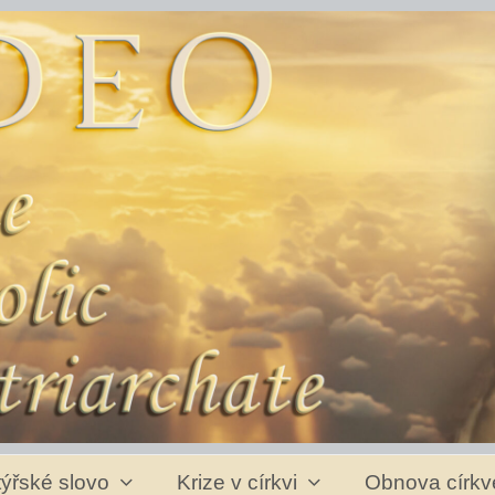
ýřské slovo
Krize v církvi
Obnova círk