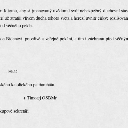
m k tomu, aby si jmenovaný uvědomil svůj nebezpečný duchovní stav
 už ztratili vlivem ducha tohoto světa a herezí uvnitř církve rozlišován
 od věčného pekla.
e Bidenovi, pravdivé a veřejné pokání, a tím i záchranu před věčný
+ Eliáš
ského katolického patriarchátu
SBMr + Timotej OSBMr
kupové sekretáři