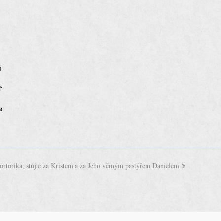
:
Xjs1dUqvP5
2857413632
fn63AJJlH7/
Portorika, stůjte za Kristem a za Jeho věrným pastýřem Danielem