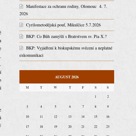
Manifestace za ochranu rodiny, Olomouc 4. 7.
2026
Cyrilometodějská pouť, Mikulčice 5.7.2026
ě
BKP: Co Bůh zamýšlí s Bratrstvem sv. Pia X.?
a
e
BKP: Vyjádření k biskupskému svěcení a neplatné
exkomunikaci
.
.
í
AUGUST 2026
o
i
M
T
W
T
F
S
S
1
2
3
4
5
6
7
8
9
e
á
10
11
12
13
14
15
16
ý
17
18
19
20
21
22
23