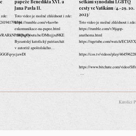
je
papeže Benedikta XVI. a
setkání synodální LGBTQ
Jana Pavla II.
cesty ve Vatikánu /4.‒29. 10.
2023/
 zde:
Toto video je možné zhlédnout i zde:
45241941791744
https://rumble.com/v4aovbr-
Toto video je možné zhlédnout i zde
exkomunikace-na-papee.html
https://rumble.com/v36jqop-
ideo/RARkNPrWPqjO/
https://youtu.be/DMtejjxd9KE
anathema.html
Byzantský katolický patriarchát
https://ugetube.com/watch/ECJAY
ml
v autoritě apoštolského…
NNGGGFqvycjawDl
https://cos.tv/videos/play/4645962
https://www.bitchute.com/video/Sf
…
Katolíci 
next
post: